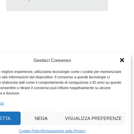
Gestisci Consenso
le migliori esperienze, utilizziamo tecnologie come i cookie per memorizzare
 alle informazioni del dispositivo. Il consenso a queste tecnologie ci
i elaborare dati come il comportamento di navigazione o ID unici su questo
consentire o ritirare il consenso può influire negativamente su alcune
MIGROS TICINO
he e funzioni.
MIGROS
izi
SCUOLA CLUB
PERCENTO CULTURALE
ETTA
NEGA
VISUALIZZA PREFERENZE
MIGROS TICINO
ACTIV FITNESS TICINO
Cookie Policy
Dichiarazione sulla Privacy