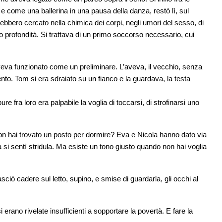
e come una ballerina in una pausa della danza, restò lì, sul
vrebbero cercato nella chimica dei corpi, negli umori del sesso, di
 o profondità. Si trattava di un primo soccorso necessario, cui
aveva funzionato come un preliminare. L’aveva, il vecchio, senza
nto. Tom si era sdraiato su un fianco e la guardava, la testa
fra loro era palpabile la voglia di toccarsi, di strofinarsi uno
on hai trovato un posto per dormire? Eva e Nicola hanno dato via
tta si sentì stridula. Ma esiste un tono giusto quando non hai voglia
iò cadere sul letto, supino, e smise di guardarla, gli occhi al
erano rivelate insufficienti a sopportare la povertà. E fare la