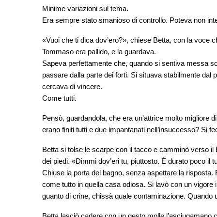
Minime variazioni sul tema.
Era sempre stato smanioso di controllo. Poteva non int
«Vuoi che ti dica dov’ero?», chiese Betta, con la voce 
Tommaso era pallido, e la guardava.
Sapeva perfettamente che, quando si sentiva messa sot
passare dalla parte dei forti. Si situava stabilmente dal p
cercava di vincere.
Come tutti.
Pensò, guardandola, che era un’attrice molto migliore d
erano finiti tutti e due impantanati nell’insuccesso? Si 
Betta si tolse le scarpe con il tacco e camminò verso il b
dei piedi. «Dimmi dov’eri tu, piuttosto. È durato poco il 
Chiuse la porta del bagno, senza aspettare la risposta
come tutto in quella casa odiosa. Si lavò con un vigore i
guanto di crine, chissà quale contaminazione. Quando u
Betta lasciò cadere con un gesto molle l’asciugamano ch