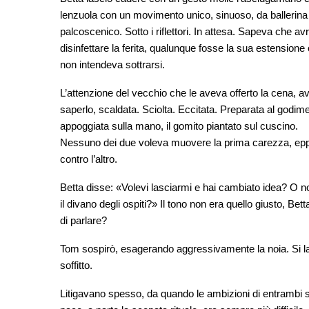
lenzuola con un movimento unico, sinuoso, da ballerina 
palcoscenico. Sotto i riflettori. In attesa. Sapeva che a
disinfettare la ferita, qualunque fosse la sua estensione
non intendeva sottrarsi.
L’attenzione del vecchio che le aveva offerto la cena, 
saperlo, scaldata. Sciolta. Eccitata. Preparata al godime
appoggiata sulla mano, il gomito piantato sul cuscino.
Nessuno dei due voleva muovere la prima carezza, eppure 
contro l’altro.
Betta disse: «Volevi lasciarmi e hai cambiato idea? O n
il divano degli ospiti?» Il tono non era quello giusto, Be
di parlare?
Tom sospirò, esagerando aggressivamente la noia. Si lasc
soffitto.
Litigavano spesso, da quando le ambizioni di entrambi si 