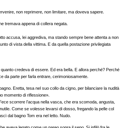
ervenire, non reprimere, non limitare, ma doveva sapere.
che tremava appena di collera negata.
to accusa, lei aggrediva, ma stando sempre bene attenta a non
unto di vista della vittima. E da quella postazione privilegiata
i quanto credeva di essere. Ed era bella. E allora perché? Perché
fece da parte per farla entrare, cerimoniosamente.
agno. Eretta, tesa nel suo collo da cigno, per bilanciare la nudità
tuo momento di riflessione».
. Fece scorrere l’acqua nella vasca, che era scomoda, angusta,
nutile. Come se volesse levarsi di dosso, fregando la pelle col
scì dal bagno Tom era nel letto. Nudo.
e aveva legato come un pareo sopra il seno. Si infilò fra le