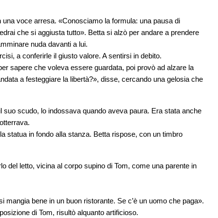
on una voce arresa. «Conosciamo la formula: una pausa di
vedrai che si aggiusta tutto». Betta si alzò per andare a prendere
mminare nuda davanti a lui.
si, a conferirle il giusto valore. A sentirsi in debito.
r sapere che voleva essere guardata, poi provò ad alzare la
data a festeggiare la libertà?», disse, cercando una gelosia che
a il suo scudo, lo indossava quando aveva paura. Era stata anche
otterrava.
la statua in fondo alla stanza. Betta rispose, con un timbro
rlo del letto, vicina al corpo supino di Tom, come una parente in
 si mangia bene in un buon ristorante. Se c’è un uomo che paga».
posizione di Tom, risultò alquanto artificioso.