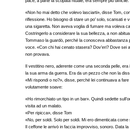
pace, a parte la scopata rituale, era sempre più difficile.
«Non ho mai detto che volevo lasciarti», disse Tom, c
riflessione. Ho bisogno di stare un po’ solo, scansati e 
una sigaretta. Non aveva voglia di fumare ma voleva ca
Costringerlo a considerare la sua bellezza, a non abituarci
Tommaso la guardò, perché la conosceva abbastanza pe
voce. «Con chi hai cenato stasera? Dov’eri? Dove sei an
non provava.
Il vestitino nero, aderente come una seconda pelle, er
la sua arma da guerra. Era da un pezzo che non la diss
«Mi rispondi o no?», disse, perché lei continuava a fare 
volutamente soave:
«Ho rimorchiato un tipo in un bar». Quindi sedette sull’o
visita ad un malato.
«Per ripicca», disse Tom
«No, per soldi. Solo per soldi. Mi ero dimenticata come
Il ceffone le arrivò in faccia improvviso, sonoro. Data la 