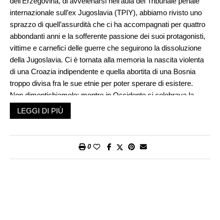
dell’Erzegovina, di avvelenarsi nell’aula del Tribunale penale
internazionale sull’ex Jugoslavia (TPIY), abbiamo rivisto uno
sprazzo di quell’assurdità che ci ha accompagnati per quattro
abbondanti anni e la sofferente passione dei suoi protagonisti,
vittime e carnefici delle guerre che seguirono la dissoluzione
della Jugoslavia. Ci è tornata alla memoria la nascita violenta
di una Croazia indipendente e quella abortita di una Bosnia
troppo divisa fra le sue etnie per poter sperare di esistere.
Non dimentichiamolo: mentre in Occidente si celebrava la
sconfitta del comunismo, la dissoluzione dell’Unione Sovietica,
LEGGI DI PIÙ
spingendo alcuni ad annunciare la fine della Storia (ossia la
vittoria finale del capitalismo, della democrazia e della pace),
nell’estate del 1991 l’Europa rabbrividì a constatare che la
0
guerra era tornata, sul suo suolo. Dapprima con una
guerricciola, durata 10 giorni, scoppiata fra Serbia e Slovenia
due giorni dopo che quest’ultima aveva dichiarato
l’indipendenza. Costò la vita a 62 persone e il ferimento di 328.
Poi con la ben più feroce guerra in Croazia, la cui dichiarazione
di indipendenza era stata rapidamente riconosciuta dalla