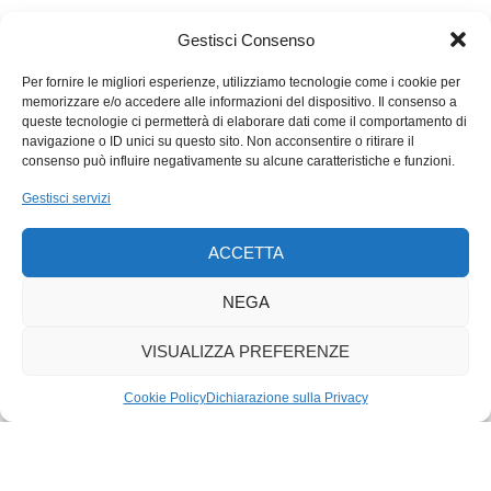
capi di accusa. Ma la pace, quella fatta di riconciliazione, no,
quella è ancora di là da venire.
Gestisci Consenso
Per fornire le migliori esperienze, utilizziamo tecnologie come i cookie per
memorizzare e/o accedere alle informazioni del dispositivo. Il consenso a
queste tecnologie ci permetterà di elaborare dati come il comportamento di
navigazione o ID unici su questo sito. Non acconsentire o ritirare il
consenso può influire negativamente su alcune caratteristiche e funzioni.
Gestisci servizi
ACCETTA
NEGA
VISUALIZZA PREFERENZE
Cookie Policy
Dichiarazione sulla Privacy