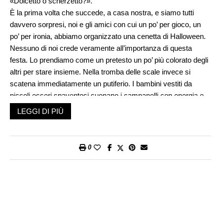
«Dolcetto o scherzetto?».
È la prima volta che succede, a casa nostra, e siamo tutti
davvero sorpresi, noi e gli amici con cui un po’ per gioco, un
po’ per ironia, abbiamo organizzato una cenetta di Halloween.
Nessuno di noi crede veramente all’importanza di questa
festa. Lo prendiamo come un pretesto un po’ più colorato degli
altri per stare insieme. Nella tromba delle scale invece si
scatena immediatamente un putiferio. I bambini vestiti da
piccoli esseri spaventosi suonano i campanelli con energia e
urlano «Dolcetto o scherzetto!!!» con gran foga. Più che una
LEGGI DI PIÙ
richiesta amichevole sembra una simpatica minaccia di
estorsione. Tra tutti saranno almeno in quindici, accompagnati
da alcune mamme (perché nessun papà?). Le signore
0
tengono d’occhio la situazione, truccate e mascherate anche
loro con gusto divertente. Spiegano che stanno girando il
quartiere, suonando a tutti i campanelli e trovano dappertutto
una buona accoglienza. I vicini si prestano volentieri, sembra,
al dono di caramelle e dolciumi. La serata si trasforma così in
un allegro corteo che anima queste strade autunnali, per la