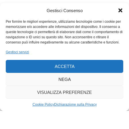
averci fatto capire, grazie al tuo nome «moderno», come il
cambiamento del mondo sia più forte delle nostre inutili
Gestisci Consenso
resistenze mentali.
Per fornire le migliori esperienze, utilizziamo tecnologie come i cookie per
memorizzare e/o accedere alle informazioni del dispositivo. Il consenso a
queste tecnologie ci permetterà di elaborare dati come il comportamento di
navigazione o ID unici su questo sito. Non acconsentire o ritirare il
consenso può influire negativamente su alcune caratteristiche e funzioni.
Gestisci servizi
ACCETTA
NEGA
VISUALIZZA PREFERENZE
Cookie Policy
Dichiarazione sulla Privacy