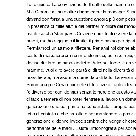
Tutto giusto. La convinzione de Il caffè delle mamme è
Mia Ceran e di tante altre donne come la manager Susan
davanti con forza a una questione ancora più complessa: 
in presenza di mille aiuti e del partner migliore del mond
uscito su «La Stampa»: «Ci viene chiesto di essere la mi
madri, ma ho raggiunto il limite, il primo passo per ripa
Fermiamoci un attimo a riflettere. Per anni noi donne abb
costo di massacrarci in un mondo in cui, per esempio, gli
deciso di stare un passo indietro. Adesso, forse, è arriva
mamme, vuol dire avere parità di diritti nella diversità 
mascherata, ma assunta come dato di fatto. La vera mod
Sommaruga e Ceran pur nelle differenze di ruoli e di stor
(e diverso per ogni donna) senza temere che questo vani
ci faccia temere di non poter rientrare al lavoro un d
generazione che per prima ha conquistato il proprio posto
tetto di cristallo e che ha lottato per mantenere la posiz
generazione di donne invece sembra che venga chiesto di
performante delle madri. Esiste un’iconografia per social 
bambini cresciuti con attenzione e massima consapevole