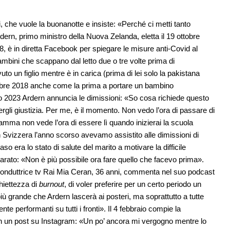
he vuole la buonanotte e insiste: «Perché ci metti tanto
rn, primo ministro della Nuova Zelanda, eletta il 19 ottobre
, è in diretta Facebook per spiegare le misure anti-Covid al
mbini che scappano dal letto due o tre volte prima di
 un figlio mentre è in carica (prima di lei solo la pakistana
tembre 2018 anche come la prima a portare un bambino
io 2023 Ardern annuncia le dimissioni: «So cosa richiede questo
gli giustizia. Per me, è il momento. Non vedo l’ora di passare di
mma non vede l’ora di essere lì quando inizierai la scuola
Svizzera l’anno scorso avevamo assistito alle dimissioni di
 era lo stato di salute del marito a motivare la difficile
to: «Non è più possibile ora fare quello che facevo prima».
 e conduttrice tv Rai Mia Ceran, 36 anni, commenta nel suo podcast
chiettezza di
burnout
, di voler preferire per un certo periodo un
iù grande che Ardern lascerà ai posteri, ma soprattutto a tutte
 performanti su tutti i fronti». Il 4 febbraio compie la
n un post su Instagram: «Un po’ ancora mi vergogno mentre lo