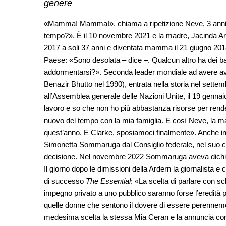
genere
«Mamma! Mamma!», chiama a ripetizione Neve, 3 anni, c
tempo?». È il 10 novembre 2021 e la madre, Jacinda Arde
2017 a soli 37 anni e diventata mamma il 21 giugno 2018
Paese: «Sono desolata – dice –. Qualcun altro ha dei ba
addormentarsi?». Seconda leader mondiale ad avere avuto
Benazir Bhutto nel 1990), entrata nella storia nel set
all’Assemblea generale delle Nazioni Unite, il 19 genna
lavoro e so che non ho più abbastanza risorse per render
nuovo del tempo con la mia famiglia. E così Neve, la ma
quest’anno. E Clarke, sposiamoci finalmente». Anche in 
Simonetta Sommaruga dal Consiglio federale, nel suo caso
decisione. Nel novembre 2022 Sommaruga aveva dichiara
Il giorno dopo le dimissioni della Ardern la giornalista
di successo
The Essential
: «La scelta di parlare con s
impegno privato a uno pubblico saranno forse l’eredità p
quelle donne che sentono il dovere di essere perennemente
medesima scelta la stessa Mia Ceran e la annuncia co