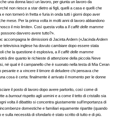
che una donna lasci un lavoro, per giunta un lavoro da
ché non riesce a star dietro ai figli, quelli a casa e quelli che
non tornerò in fretta e furia in onda tutti i giorni dopo aver
he mese. Per la prima volta in molti anni di lavoro abbandono
nosco il mio limite». Così questa volta a
Il caffè delle mamme
ne possono davvero avere tutto?».
bc accompagna le dimissioni di Jacinta Ardern («
Jacinda Ardern
nte televisiva inglese ha dovuto cambiare dopo essere stata
oli che la questione è esplosiva, a
Il caffè delle mamme
rà dire quanto le richieste di attenzione della piccola Neve
i, né qual è il campanello che è suonato nella testa di Mia Ceran
po pesante e a vincere il timore di deludere chi pensava che
 una cosa è certa: finalmente è arrivato il momento per le donne
asciare il posto di lavoro dopo avere partorito, così come di
ette a
burnout
rispetto agli uomini e a come il tetto di cristallo sia
gni volta il dibattito si concentra giustamente sull’importanza di
o e incombenze domestiche e familiari equamente ripartite (quando
 e sulla necessità di sfondarlo è stato scritto di tutto e di più.