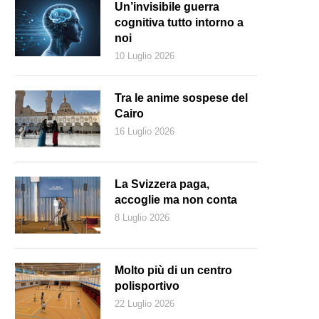
Un’invisibile guerra
cognitiva tutto intorno a
noi
10 Luglio 2026
Tra le anime sospese del
Cairo
16 Luglio 2026
La Svizzera paga,
accoglie ma non conta
8 Luglio 2026
a premier neozelandese Jacinda Ardern abbraccia il compagno Clark G
missioni lo scorso 19 gennaio (Keystone)
Molto più di un centro
polisportivo
22 Luglio 2026