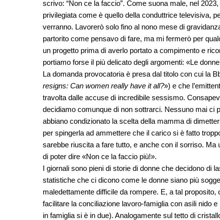
scrivo: “Non ce la faccio”. Come suona male, nel 2023, 
privilegiata come è quello della conduttrice televisiva, per
verranno. Lavorerò solo fino al nono mese di gravidanza e 
partorito come pensavo di fare, ma mi fermerò per qualc
un progetto prima di averlo portato a compimento e rico
portiamo forse il più delicato degli argomenti: «Le don
La domanda provocatoria è presa dal titolo con cui la B
resigns: Can women really have it all?
») e che l’emitte
travolta dalle accuse di incredibile sessismo. Consapev
decidiamo comunque di non sottrarci. Nessuno mai ci pot
abbiano condizionato la scelta della mamma di dimetters
per spingerla ad ammettere che il carico si è fatto trop
sarebbe riuscita a fare tutto, e anche con il sorriso. Ma
di poter dire «Non ce la faccio più!».
I giornali sono pieni di storie di donne che decidono di l
statistiche che ci dicono come le donne siano più sogg
maledettamente difficile da rompere. E, a tal proposito, o
facilitare la conciliazione lavoro-famiglia con asili nid
in famiglia si è in due). Analogamente sul tetto di cristallo