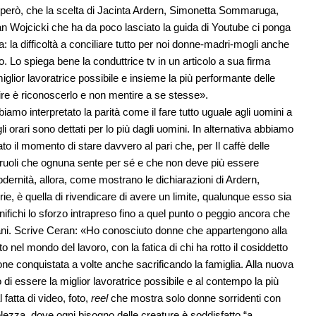
, però, che la scelta di Jacinta Ardern, Simonetta Sommaruga,
 Wojcicki che ha da poco lasciato la guida di Youtube ci ponga
la difficoltà a conciliare tutto per noi donne-madri-mogli anche
o. Lo spiega bene la conduttrice tv in un articolo a sua firma
glior lavoratrice possibile e insieme la più performante delle
rtire è riconoscerlo e non mentire a se stesse».
iamo interpretato la parità come il fare tutto uguale agli uomini a
 orari sono dettati per lo più dagli uomini. In alternativa abbiamo
to il momento di stare davvero al pari che, per Il caffè delle
di ruoli che ognuna sente per sé e che non deve più essere
ernità, allora, come mostrano le dichiarazioni di Ardern,
ie, è quella di rivendicare di avere un limite, qualunque esso sia
fichi lo sforzo intrapreso fino a quel punto o peggio ancora che
omani. Scrive Ceran: «Ho conosciuto donne che appartengono alla
 nel mondo del lavoro, con la fatica di chi ha rotto il cosiddetto
ione conquistata a volte anche sacrificando la famiglia. Alla nuova
 essere la miglior lavoratrice possibile e al contempo la più
fatta di video, foto,
reel
che mostra solo donne sorridenti con
zza, dove ogni bisogno delle creature è soddisfatto “a