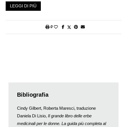
disturbo solo: nel suo fitocomplesso vi è la potenzialità di agire
LEGGI DI PIÙ
su disturbi ben diversi fra loro, vale a dire che molte
differenziate indicazioni sono quasi sempre racchiuse e
prescrivibili in una pianta sola. Lo aveva ben compreso il
0
geniale medico, alchimista e astrologo svizzero Paracelso che
nel lontano 1500 sentenziava: «…nel mondo c’è un ordine
naturale di farmacie, tutti i prati e pascoli, tutte le montagne e
colline sono farmacie».
Contro l’osteoporosi, va anzitutto citata la
Cimicifuga
racemosa
, una pianta dalla radice scura che cresce
spontanea nelle zone umide del continente nordamericano.
Era usata dai nativi da tempi immemorabili sia contro
reumatismi, sia contro bronchiti, disturbi nervosi,
infiammazioni della gola, scabbia e morsi di serpenti velenosi
Bibliografia
(per questo era chiamata anche «radice di serpente»). Molti di
questi utilizzi sono stati confermati da studi clinici moderni, e
Cindy Gilbert, Roberta Maresci, traduzione
oggi, in Occidente, è fra le piante più efficaci per intervenire su
Daniela Di Lisio,
Il grande libro delle erbe
osteoporosi e disturbi della menopausa, come vampate,
medicinali per le donne. La guida più completa al
sudorazioni, insonnia. Ricerche preliminari di laboratorio