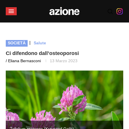
|
SOCIETÀ
Salute
Ci difendono dall’osteoporosi
/ Eliana Bernasconi
13 Marzo 2023
Trifolium pratense (Krzysztof Golik)