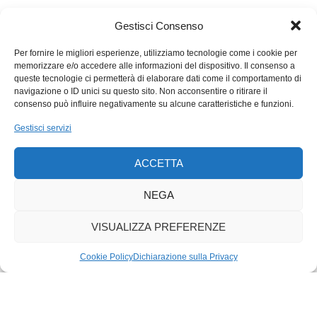
vaccini e sul Covid, ma da qualche parte bisogna pur
cominciare per riempire il fossato che divide la società.
Gestisci Consenso
Affinché la tolleranza vinca sull’intolleranza.
Per fornire le migliori esperienze, utilizziamo tecnologie come i cookie per
memorizzare e/o accedere alle informazioni del dispositivo. Il consenso a
queste tecnologie ci permetterà di elaborare dati come il comportamento di
navigazione o ID unici su questo sito. Non acconsentire o ritirare il
consenso può influire negativamente su alcune caratteristiche e funzioni.
Gestisci servizi
ACCETTA
NEGA
VISUALIZZA PREFERENZE
Cookie Policy
Dichiarazione sulla Privacy