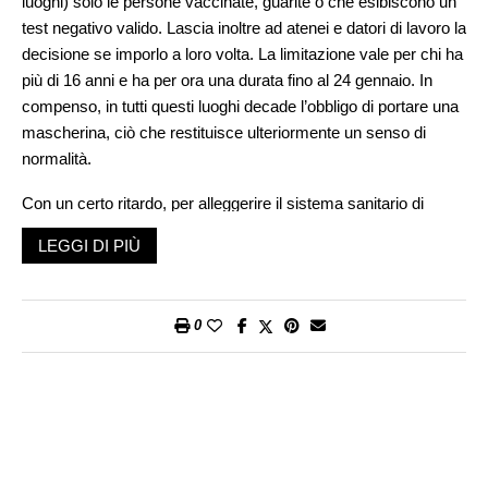
luoghi) solo le persone vaccinate, guarite o che esibiscono un
test negativo valido. Lascia inoltre ad atenei e datori di lavoro la
decisione se imporlo a loro volta. La limitazione vale per chi ha
più di 16 anni e ha per ora una durata fino al 24 gennaio. In
compenso, in tutti questi luoghi decade l’obbligo di portare una
mascherina, ciò che restituisce ulteriormente un senso di
normalità.
Con un certo ritardo, per alleggerire il sistema sanitario di
nuovo vicino ai suoi limiti (prima ancora dell’autunno), la
LEGGI DI PIÙ
Svizzera segue l’esempio dei paesi confinanti, dove però, in
particolare in Italia, si sta addirittura andando verso un obbligo
di vaccinarsi. Una via che il governo svizzero non vuole
0
imboccare, poiché acuirebbe le tensioni sociali, già molto
presenti. Anche nelle cerchie di amici, nelle famiglie, si
percepisce una tensione montante, un’aggressività e
un’intolleranza che stanno lasciando un brutto segno. Uno
stato di cose che l’esteso obbligo di un certificato Covid
renderà ancora più acuto, poiché si introduce una