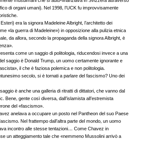
lmente musulmani che si auto-finanziava in Svizzera attraverso
raffico di organi umani). Nel 1998, l’UCK fu improvvisamente
oristiche.
Esteri) era la signora Madeleine Albright, l’architetto dei
 «la guerra di Madeleine») in opposizione alla pulizia etnica
ale, da allora, secondo la propaganda della signora Albright, è
tenza».
presenta come un saggio di politologia, riducendosi invece a una
lio del saggio è Donald Trump, un uomo certamente ignorante e
scista», il che è faziosa polemica e non politologia.
ntunesimo secolo, si è tornati a parlare del fascismo? Uno dei
ggio è anche una galleria di ritratti di dittatori, che vanno dal
c. Bene, gente così diversa, dall’islamista all’estremista
derone del «fascismo».
Chavez anelava a occupare un posto nel Pantheon del suo Paese
 fascismo. Nel frattempo dall’altra parte del mondo, un uomo
dava incontro alle stesse tentazioni… Come Chavez in
unse un atteggiamento tale che «nemmeno Mussolini arrivò a