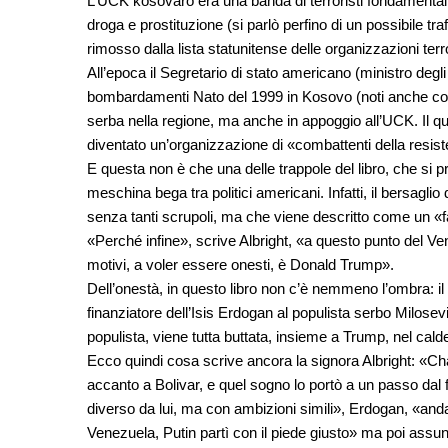
L’UCK kosovaro era una banda di terroristi fondamenta
droga e prostituzione (si parlò perfino di un possibile t
rimosso dalla lista statunitense delle organizzazioni terr
All’epoca il Segretario di stato americano (ministro degli 
bombardamenti Nato del 1999 in Kosovo (noti anche come
serba nella regione, ma anche in appoggio all’UCK. Il qu
diventato un’organizzazione di «combattenti della resis
E questa non è che una delle trappole del libro, che si 
meschina bega tra politici americani. Infatti, il bersag
senza tanti scrupoli, ma che viene descritto come un «fa
«Perché infine», scrive Albright, «a questo punto del Ve
motivi, a voler essere onesti, è Donald Trump».
Dell’onestà, in questo libro non c’è nemmeno l’ombra: il sa
finanziatore dell’Isis Erdogan al populista serbo Milosevi
populista, viene tutta buttata, insieme a Trump, nel cal
Ecco quindi cosa scrive ancora la signora Albright: «
accanto a Bolivar, e quel sogno lo portò a un passo dal
diverso da lui, ma con ambizioni simili», Erdogan, «an
Venezuela, Putin partì con il piede giusto» ma poi ass