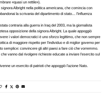
mbrare «quasi un rettile»).
la signora Albright nella politica americana, che comincia con
andonai la scrivania del dipartimento di stato… l’influenza
ata contraria alla guerra in Iraq del 2003, ma la giornalista
esa opposizione della signora Albright. La quale appoggiò
uovere i valori democratici è uno sforzo legittimo, che non sempre
ttica di maggiore rispetto per l’individuo e di miglior governo per
lto semplice: convincere gli altri paesi a fare ciò che vorremmo.
che vanno dal rivolgere richieste educate a inviare l’esercito sul
venne un esercito di patrioti che appoggiò l’azione Nato.