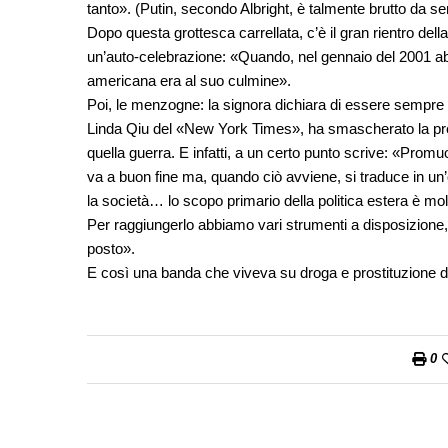
tanto». (Putin, secondo Albright, è talmente brutto da se
Dopo questa grottesca carrellata, c’è il gran rientro del
un’auto-celebrazione: «Quando, nel gennaio del 2001 abb
americana era al suo culmine».
Poi, le menzogne: la signora dichiara di essere sempre st
Linda Qiu del «New York Times», ha smascherato la pret
quella guerra. E infatti, a un certo punto scrive: «Prom
va a buon fine ma, quando ciò avviene, si traduce in un’o
la società… lo scopo primario della politica estera è mo
Per raggiungerlo abbiamo vari strumenti a disposizione, 
posto».
E così una banda che viveva su droga e prostituzione di
0