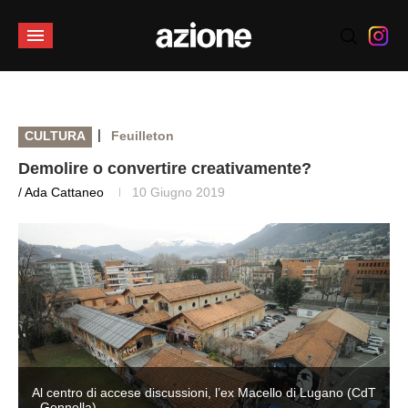
|
CULTURA
Feuilleton
Demolire o convertire creativamente?
/ Ada Cattaneo
10 Giugno 2019
T
Al centro di accese discussioni, l’ex Macello di Lugano (CdT
- Gonnella)