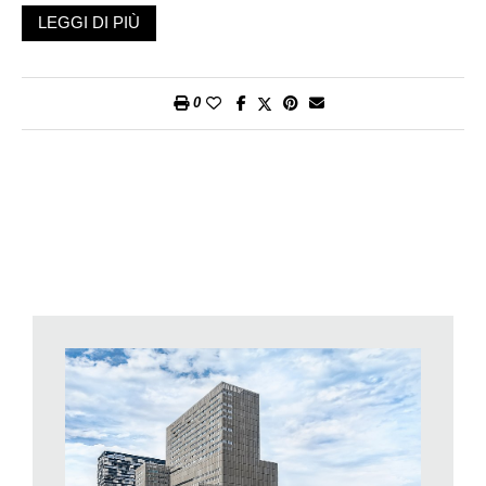
letterario. Possiamo allora parlare finalmente anche in Ticino
LEGGI DI PIÙ
dell’affermarsi di una nuova e timida tendenza al riutilizzo degli
spazi storici, piuttosto che alla loro cancellazione?
Nell’evolvere storico delle aree urbane e suburbane, fra nuove
0
identità dei quartieri e cambiamenti dati dalla situazione
economica, molti spazi architettonici erano stati edificati nel
passato per soddisfare bisogni non più attuali e si trovano oggi
svuotati della loro antica ragione d’essere. Vecchie stazioni,
fabbriche in disuso, sale cinematografiche dismesse,
masserie ormai circondate dai palazzi e dimore storiche in
attesa di essere abbattute. Luoghi ormai inutilizzati. Oppure
impiegati senza uno studio che ne evidenzi opportunità e
problematiche. Così, a lungo termine, la scelta è spesso quella
di cancellare queste emergenze architettoniche: il valore
storico, se non tutelato dalla legge, cede il passo a quello
puramente economico del sedime su cui si trovano gli edifici.
Ma un’alternativa esiste per i non molti spazi rimasti ancora da
destinare: si tratta di una riconfigurazione, di un «riuso
creativo». A prescindere dalla questione dell’autogestione, il