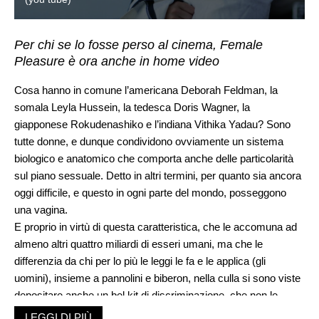
Per chi se lo fosse perso al cinema, Female
Pleasure è ora anche in home video
Cosa hanno in comune l’americana Deborah Feldman, la
somala Leyla Hussein, la tedesca Doris Wagner, la
giapponese Rokudenashiko e l’indiana Vithika Yadau? Sono
tutte donne, e dunque condividono ovviamente un sistema
biologico e anatomico che comporta anche delle particolarità
sul piano sessuale. Detto in altri termini, per quanto sia ancora
oggi difficile, e questo in ogni parte del mondo, posseggono
una vagina.
E proprio in virtù di questa caratteristica, che le accomuna ad
almeno altri quattro miliardi di esseri umani, ma che le
differenzia da chi per lo più le leggi le fa e le applica (gli
uomini), insieme a pannolini e biberon, nella culla si sono viste
depositare anche un bel kit di discriminazione, che non le
avrebbe abbandonate per una vita intera. Se non si fossero
LEGGI DI PIÙ