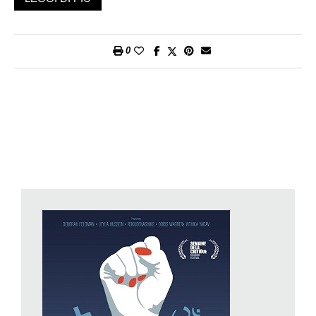
ribellate, come invece hanno fatto, raccontando le loro storie in
un documentario profondo e a tratti commovente, capace di
sollevare quesiti e di imporre la riflessione.
0
Prendiamo Doris. Un volto angelico, che non ha perso le sue
fattezze dolcissime nonostante l’immenso torto subito. Doris
infatti per tutta la vita ha sognato di diventare suora. Una volta
giunta in Vaticano però ha scoperto che il suo corpo (quel suo
corpo che aveva preservato casto e puro, dopo avere deciso
di diventare una sposa della chiesa) era al servizio di Padre B.,
che la stuprava tranquillamente senza battere ciglio, in quella
che con tutta probabilità era una prassi internamente assodata.
Avrebbe potuto denunciarlo? Fatto. Avrebbe potuto rivolgersi a
Papa Francesco? Fatto. Con il risultato che gli uomini in causa
sono ancora al loro posto, mentre Doris ha dovuto andarsene.
Oppure la psicoterapista e attivista di origini somale Leyla, oggi
residente a Londra, che è stanca di viaggiare di villaggio
africano in villaggio africano e di scuola in scuola, spiegando
l’atrocità dell’infibulazione, i suoi vari livelli e le sue
conseguenze, fisiche e psicologiche. È stanca e addolorata