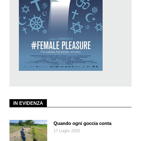
perché ogni volta che parla di una pratica disgustosa e
dolorosa, ingiusta e arbitraria, è costretta a rivivere la propria,
di infibulazione, ricordando la lama di coltello che tagliava,
frugava e strappava. Particolari raccapriccianti che non
vengono risparmiati a spettatrici e spettatori, proprio come a
milioni di bambine non viene risparmiata la mutilazione degli
organi genitali.
Vi è poi Rokudenashiko, la simpatica giapponese che
attraversa il mondo vestita da personaggio dei manga (in una
sorta di transfer? infatti di professione è anche disegnatrice di
manga). La sua è una lotta che si muove sul filo di una
leggerezza solo apparente, poiché il suo intento è di
sensibilizzare la società giapponese sul rapporto controverso
IN EVIDENZA
e di chiusura che intrattiene con la sessualità femminile. Nel
Paese del Sol Levante infatti sembra contemplata unicamente
la sessualità maschile; quando sono le donne a rivendicarne
Quando ogni goccia conta
una per sé – che tenga conto di esigenze diverse senza rifarsi
17 Luglio 2026
immancabilmente alla pornografia di cui è zeppa la rete –