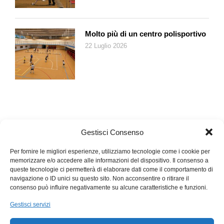
donne, poiché ai primi offre uno scorcio di una realtà
psicologica, sociale e fisica molto più complessa di quanto si
creda, e alle seconde perché dà la possibilità di scoprire la
Molto più di un centro polisportivo
potenza e il valore racchiusi nel termine «sorellanza».
22 Luglio 2026
Gestisci Consenso
Per fornire le migliori esperienze, utilizziamo tecnologie come i cookie per
memorizzare e/o accedere alle informazioni del dispositivo. Il consenso a
queste tecnologie ci permetterà di elaborare dati come il comportamento di
navigazione o ID unici su questo sito. Non acconsentire o ritirare il
consenso può influire negativamente su alcune caratteristiche e funzioni.
Gestisci servizi