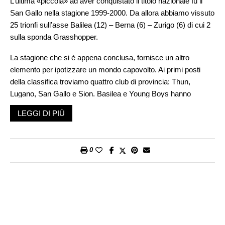
L’ultima «piccola» ad aver conquistato il titolo nazionale fu il
San Gallo nella stagione 1999-2000. Da allora abbiamo vissuto
25 trionfi sull’asse Balilea (12) – Berna (6) – Zurigo (6) di cui 2
sulla sponda Grasshopper.
La stagione che si è appena conclusa, fornisce un altro
elemento per ipotizzare un mondo capovolto. Ai primi posti
della classifica troviamo quattro club di provincia: Thun,
Lugano, San Gallo e Sion. Basilea e Young Boys hanno
toppato. Le due zurighesi annaspano al terzultimo e al
LEGGI DI PIÙ
penultimo posto. Inoltre all’atto conclusivo della Coppa
Svizzera il San Gallo affronterà lo Stade Lausanne, squadra di
centro classifica in Challenge League.
0
In questi giorni, il mondo del calcio si chiede se questo quadro
sia da salutare con gioia e ottimismo. Quello dell’hockey su
ghiaccio pare aver accolto con soddisfazione il 1° titolo del
Fribourg-Gottéron. Allargare lo spettro delle società che
possono coltivare ambizioni di successo non può che essere
stimolante per tutto il movimento. Quest’anno, la Stockhorn