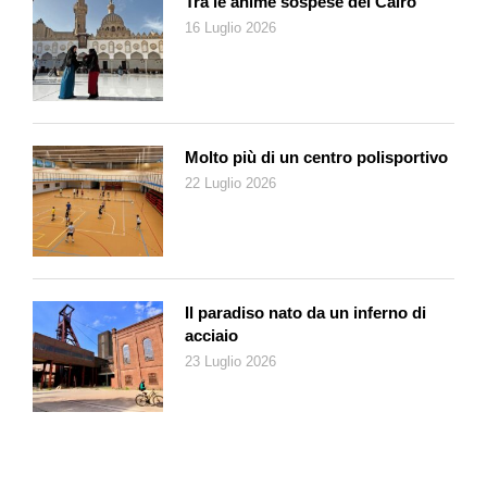
Tra le anime sospese del Cairo
Un altro aspetto da non sottovalutare sarà la difficoltà che
16 Luglio 2026
sempre di più le squadre svizzere incontreranno in Europa.
Impoverite, alle prese con costanti problemi di qualità e di
quantità, potranno forse compiere un dignitoso percorso in una
delle due Coppe secondarie, come è capitato al Lugano nella
stagione 2024-2025, quando superò la fase a gironi e fu
Molto più di un centro polisportivo
estromesso ai rigori dagli sloveni del Celje al termine di una
22 Luglio 2026
doppia sfida che i bianconeri avrebbero potuto vincere.
I tempi in cui Grasshopper e Basilea approdavano ai gironi di
Champions League e ci facevano sognare a colori, ce li
possiamo scordare. Il nostro campionato, con i mezzi e le
Il paradiso nato da un inferno di
strutture attuali, non può più permettersi di produrre squadre in
acciaio
grado di fare concorrenza neppure a quelle di Paesi a noi
23 Luglio 2026
inferiori, come Norvegia, Danimarca, Ucraina. C’è però un
dolce e gradevole rovescio della medaglia. Povertà in casa
significa ricchezza all’estero. I nostri emigranti maturano nei
grandi campionati quel bagaglio di esperienza che da un paio
di decenni ci consente di far parte dell’élite mondiale. Dal 2004