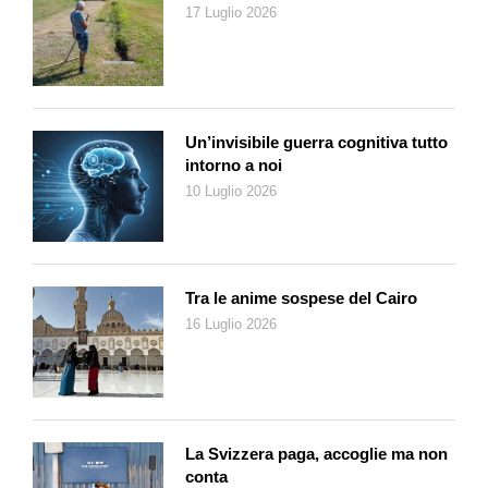
17 Luglio 2026
Le mostre, di questo lavoro di lunga durata, iniziarono subito; la
prima già nel 2005 quando aveva solo nove immagini. Non è
sempre stato facile, dovendo gestire un carico intimo ed
emotivo così intenso, ma Moira Ricci ha continuato a sfidare la
linearità del tempo, nonostante le molte crisi esistenziali. E lo
Un’invisibile guerra cognitiva tutto
ha fatto forse rendendosi conto che il suo lavoro non è solo un
intorno a noi
viaggio personale, ma è il tentativo di restituire forma visiva a
10 Luglio 2026
una emozione condivisibile: «La fotografia non restituisce la
vita, non riporta indietro chi abbiamo perso» ammette Ricci,
ma attraverso uno sguardo autentico e diretto, le sue opere
riescono a trasmettere un senso di partecipazione collettiva, e
Tra le anime sospese del Cairo
spingono a riflettere sull’importanza delle relazioni e sull’eredità
16 Luglio 2026
emotiva che ognuno porta con sé. La sua poetica diventa così
un potente strumento di esplorazione, capace di evocare
sentimenti e ricordi che echeggiano in chi osserva,
dimostrando che, attraverso l’arte, è possibile trovare un
senso di connessione e comprensione, anche nelle
La Svizzera paga, accoglie ma non
esperienze più dolorose: «Quando espongo, spesso mi trovo a
conta