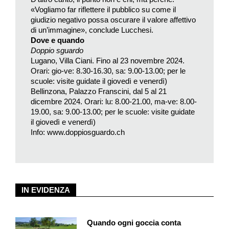
anche mia mamma, nella semplicità che aveva lei nel vestirsi.
«Vogliamo far riflettere il pubblico su come il
Non ho voluto comperare nulla di nuovo, per cui a volte usavo
giudizio negativo possa oscurare il valore affettivo
proprio i suoi abiti, e persino le sue scarpe; l’unica cosa
di un’immagine», conclude Lucchesi.
diversa è questa mia attenzione che ho su di lei; volevo proprio
Dove e quando
che con la forza del mio sguardo lei capisse. Così mi sono
Doppio sguardo
Lugano, Villa Ciani. Fino al 23 novembre 2024.
fotografata (ndr. ancora non era in voga il selfie) tante volte con
Orari: gio-ve: 8.30-16.30, sa: 9.00-13.00; per le
una macchinetta a 4 megapixel, piccolissima, in digitale, e con
scuole: visite guidate il giovedì e venerdì)
un telecomandino: scattavo una foto dopo essermi messa in
Bellinzona, Palazzo Franscini, dal 5 al 21
posa vicino alla mamma; al suo posto, una scopa oppure il
dicembre 2024. Orari: lu: 8.00-21.00, ma-ve: 8.00-
cavalletto, per capire dove e come posare lo sguardo su di
19.00, sa: 9.00-13.00; per le scuole: visite guidate
il giovedì e venerdì)
lei». Tutto questo dopo aver studiato luci, ombre, colori,
Info: www.doppiosguardo.ch
contesto, posture, look, meteo, umori, stagione eccetera.
Le immagini hanno delle dimensioni che rispettano quasi tutte
l’originale, pur essendo frutto di un sapiente miscuglio di
analogico e digitale, a segnare forse una delle prime
IN EVIDENZA
esperienze significative in Italia di un’artista capace di dare un
senso creativo e innovativo alle nuove tecnologie, come ha
tenuto a sottolineare Roberta Valtorta.
Quando ogni goccia conta