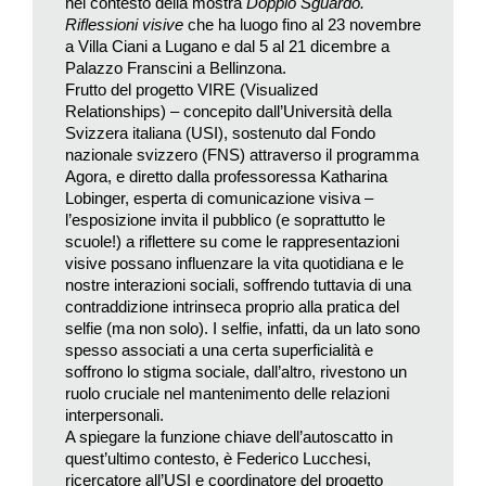
nel contesto della mostra
Doppio Sguardo.
inserendomi nelle stanze».
Riflessioni visive
che ha luogo fino al 23 novembre
a Villa Ciani a Lugano e dal 5 al 21 dicembre a
Il progetto – che risale al 2001 e si è fatto video, inglobando
Palazzo Franscini a Bellinzona.
voci di bambini in loop, oltre che installazione – viene molto
Frutto del progetto VIRE (Visualized
apprezzato, ma non quanto il lavoro che consacrerà Moira
Relationships) – concepito dall’Università della
Svizzera italiana (USI), sostenuto dal Fondo
Ricci come artista, rendendola nota. Opera scaturita dalla
nazionale svizzero (FNS) attraverso il programma
morte della madre, avvenuta la notte di San Lorenzo, il 10
Agora, e diretto dalla professoressa Katharina
agosto del 2004, che pure determina la seconda parte del titolo
Lobinger, esperta di comunicazione visiva –
della mostra, a ridosso della data di nascita. Morte che ebbe
l’esposizione invita il pubblico (e soprattutto le
luogo, guarda caso, a seguito di un incidente domestico
scuole!) a riflettere su come le rappresentazioni
visive possano influenzare la vita quotidiana e le
proprio durante la ristrutturazione della casa. Dedicata alla
nostre interazioni sociali, soffrendo tuttavia di una
memoria e alla perdita della madre, l’opera, dunque, torna a
contraddizione intrinseca proprio alla pratica del
esplorare temi universali come la relazione tra presente e
selfie (ma non solo). I selfie, infatti, da un lato sono
passato, ma soprattutto rimette in gioco il tentativo di
spesso associati a una certa superficialità e
preservare la memoria attraverso le immagini.
soffrono lo stigma sociale, dall’altro, rivestono un
ruolo cruciale nel mantenimento delle relazioni
interpersonali.
La Ricci, in preda al dolore, affronterà questa perdita, per i
A spiegare la funzione chiave dell’autoscatto in
successivi dieci anni, con una creatività inusuale e non
quest’ultimo contesto, è Federico Lucchesi,
progettata, ma frutto di un suo estremo bisogno, che la vede
ricercatore all’USI e coordinatore del progetto