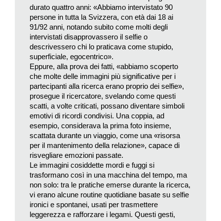
trasformare il proprio lutto in un processo artistico, il quale si fa
durato quattro anni: «Abbiamo intervistato 90
forte della ricerca non di una ragione, ma di una variante della
persone in tutta la Svizzera, con età dai 18 ai
91/92 anni, notando subito come molti degli
realtà: «Quando mia madre è mancata all’improvviso, io non
intervistati disapprovassero il selfie o
potevo accettare la realtà. Non sembrava possibile. Così sono
descrivessero chi lo praticava come stupido,
andata a cercare le sue foto, perché nelle foto lei era ancora
superficiale, egocentrico».
viva».
Eppure, alla prova dei fatti, «abbiamo scoperto
che molte delle immagini più significative per i
Tornando a Barthes, se il semiologo resta affranto davanti al
partecipanti alla ricerca erano proprio dei selfie»,
limite posto dal tempo (da una parte l’immagine con la madre
prosegue il ricercatore, svelando come questi
scatti, a volte criticati, possano diventare simboli
ancora in vita, dall’altra un presente senza di lei), la Ricci
emotivi di ricordi condivisi. Una coppia, ad
sfonda – di nuovo – quella barriera per tentare l’impossibile:
esempio, considerava la prima foto insieme,
ricreare un legame all’interno dello stesso spazio temporale
scattata durante un viaggio, come una «risorsa
con un atto di presenza forzata che le consenta non solo di
per il mantenimento della relazione», capace di
affrontare il dolore, ma forse anche di salvare la madre dalla
risvegliare emozioni passate.
Le immagini cosiddette mordi e fuggi si
morte, preannunciandogliela.
trasformano così in una macchina del tempo, ma
non solo: tra le pratiche emerse durante la ricerca,
Da una parte, infatti, Moira Ricci, quando avvia il progetto,
vi erano alcune routine quotidiane basate su selfie
utilizza la fotografia per accedere a momenti perduti e
ironici e spontanei, usati per trasmettere
mantenere viva la presenza della madre scomparsa, dall’altra
leggerezza e rafforzare i legami. Questi gesti,