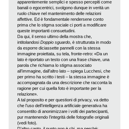
spera di poter «andare dentro le foto e riuscire a prenderla e
apparentemente semplici e spesso percepiti come
portarla fuori, così l’avrei salvata»; non potendolo fare, decide
banali o egocentrici, svolgono dunque in verità un
ruolo chiave nel mantenimento delle relazioni
di inserirsi nelle vecchie stampe della madre, ritratta in
affettive. Ed è fondamentale rendersene conto
momenti di vita quotidiana, di viaggi, di eventi speciali,
prima che lo stigma sociale ci porti a modificare
dell’infanzia e della prima giovinezza, per avvisarla di quanto
queste importanti consuetudini.
accadrà in quel futuro che lei ormai già conosce: «Per questo,
Da qui, il senso ultimo della mostra che,
negli scatti in cui mi sono inserita, tengo lo sguardo di una
intitolandosi
Doppio sguardo
, è strutturata in modo
da esporre diciassette pannelli con la stessa
persona che sa che succederà qualcosa di brutto: non
immagine proiettata, su tela, fronte-retro: «Da un
potendo parlare dentro alle fotografie, dovevo assumere un
lato è riportato un testo con una frase chiave, una
atteggiamento ammonitore» sperando che prima o poi la
parola che richiama lo stigma associato
madre percepisse il pericolo, evitandolo…
all’immagine, dall’altro lato – spiega Lucchesi, che
per primo ha scritto i testi – la stessa immagine è
Ed ecco svelata la ragione per cui nelle cinquanta fotografie
accompagnata da una descrizione che racconta la
esposte al Mufoco compare sempre anche Moira Ricci: «Mi
ragione per cui quella foto è importante per la
relazione».
sono messa insieme a loro, a tutte le persone che sono nelle
A tal proposito e per questioni di privacy, va detto
foto, prendendo posto laddove potevo stare senza intralciare
che l’uso dell’intelligenza artificiale generativa ha
nessuno, per rispettarli, per rispettare proprio la foto,
consentito di anonimizzare i volti dei partecipanti,
adattandomi anche al tempo: ho cercato di vestirmi e
pur mantenendo l’integrità delle fotografie originali
acconciarmi secondo gli anni dello scatto, copiando un po’
(vedi foto).
D’altro canto, il punto non è chi, ma perché: