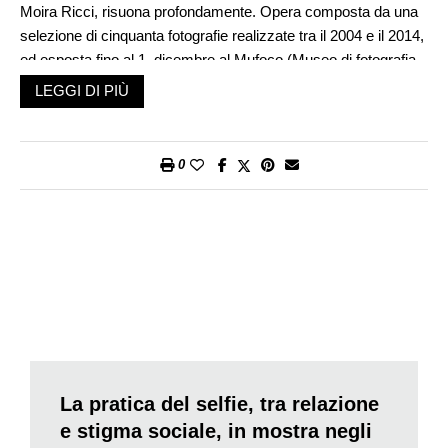
Moira Ricci, risuona profondamente. Opera composta da una
selezione di cinquanta fotografie realizzate tra il 2004 e il 2014,
ed esposta fino al 1. dicembre al Mufoco (Museo di fotografia
contemporanea) di Milano in una mostra intitolata
20.12.53 –
LEGGI DI PIÙ
10.08.04
a cura della storica e critica della fotografia Roberta
Valtorta, con la quale, in una recente serata pubblica alla Casa
delle donne di Milano, la fotografa ha conversato, con la
0
moderazione di Gigliola Foschi, critica d’arte della fotografia.
Moira Ricci, nata in Maremma a Orbetello nel 1977, oggi si
inserisce nel panorama della fotografia contemporanea come
una voce di intensa introspezione e ricerca identitaria. «Due
sono i temi principali su cui lavora Moira Ricci – ha spiegato
Roberta Valtorta – e sono il rapporto con la sua terra e quello
con gli affetti familiari, in particolare con sua madre e suo
padre».
La pratica del selfie, tra relazione
È ancora in piena ribellione adolescenziale, quando la Ricci
e stigma sociale, in mostra negli
rifiuta l’invito-ricatto di mamma Loriana di iscriversi