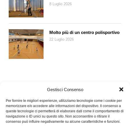
parlare con persone che hanno vissuto esperienze simili e che
8 Luglio 2026
trovano nel mio lavoro qualcosa che risuona con le loro storie»
dice, evidenziando il potere della fotografia di dialogare con chi
ne fruisce, al di là delle ragioni che stanno alla base dell’atto
creativo.
Molto più di un centro polisportivo
22 Luglio 2026
Dove e quando
Moira Ricci,
20.12.53-10.08.04
, Cinisello Balsamo (MI), Museo
di fotografia contemporanea (Villa Ghirlanda, via Frova 10).
Fino al 1. dicembre 2024. Orari: me-ve 16.00-19.00; sa e
do10.00-19.00; info: info@mufoco.org
Gestisci Consenso
Per fornire le migliori esperienze, utilizziamo tecnologie come i cookie per
memorizzare e/o accedere alle informazioni del dispositivo. Il consenso a
queste tecnologie ci permetterà di elaborare dati come il comportamento di
navigazione o ID unici su questo sito. Non acconsentire o ritirare il
consenso può influire negativamente su alcune caratteristiche e funzioni.