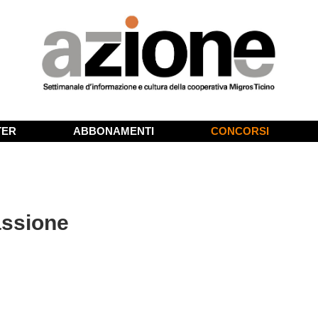
TER
ABBONAMENTI
CONCORSI
assione