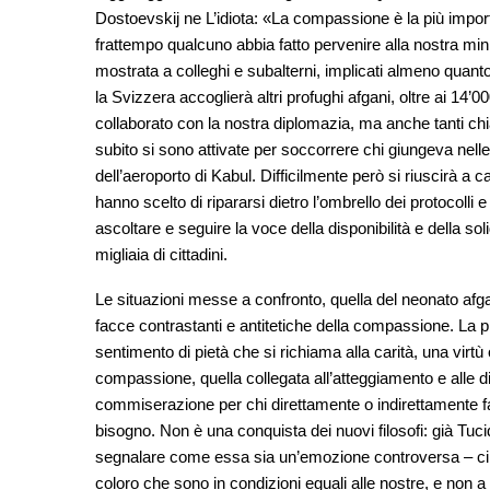
Dostoevskij ne L’idiota: «La compassione è la più importa
frattempo qualcuno abbia fatto pervenire alla nostra minist
mostrata a colleghi e subalterni, implicati almeno quanto
la Svizzera accoglierà altri profughi afgani, oltre ai 14’0
collaborato con la nostra diplomazia, ma anche tanti chi
subito si sono attivate per soccorrere chi giungeva nell
dell’aeroporto di Kabul. Difficilmente però si riuscirà a 
hanno scelto di ripararsi dietro l’ombrello dei protocolli
ascoltare e seguire la voce della disponibilità e della sol
migliaia di cittadini.
Le situazioni messe a confronto, quella del neonato afgan
facce contrastanti e antitetiche della compassione. La p
sentimento di pietà che si richiama alla carità, una vir
compassione, quella collegata all’atteggiamento e alle di
commiserazione per chi direttamente o indirettamente fa p
bisogno. Non è una conquista dei nuovi filosofi: già Tu
segnalare come essa sia un’emozione controversa – ci
coloro che sono in condizioni eguali alle nostre, e non 