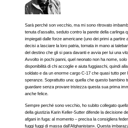
Sarà perché son vecchio, ma mi sono ritrovato imbambola
tenuta d’assalto, seduto contro la parete della carlinga 
impiegati dalle forze americane (uno dei primi a partire 
decisi a lasciare la loro patria, tornata in mano ai taleb
del destino che gli si para davanti e avvia per lui una vit
Avvolto in pochi panni, quel neonato non ha nome, solo u
disponibilità di chi accoglie e aiuta fuggiaschi, quindi 
soldato e da un enorme cargo C-17 che quasi tutto per l
speranze. Soprattutto una: quella che questo bambino tra 
guardare senza provare tristezza questa sua prima immag
anche felice.
Sempre perché sono vecchio, ho subito collegato quella f
della giustizia Karin Keller-Sutter difende la decisione de
afgani in fuga: al momento – precisa la consigliera feder
fuggi fuggi di massa dall’Afghanistan». Questa imbarazza