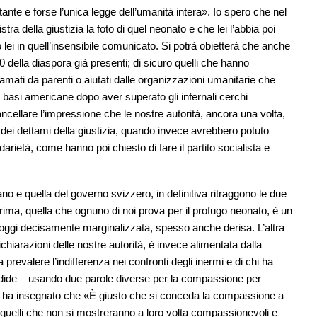
nte e forse l’unica legge dell’umanità intera». Io spero che nel
ra della giustizia la foto di quel neonato e che lei l’abbia poi
 lei in quell’insensibile comunicato. Si potrà obietterà che anche
00 della diaspora già presenti; di sicuro quelli che hanno
amati da parenti o aiutati dalle organizzazioni umanitarie che
e basi americane dopo aver superato gli infernali cerchi
cancellare l’impressione che le nostre autorità, ancora una volta,
 e dei dettami della giustizia, quando invece avrebbero potuto
idarietà, come hanno poi chiesto di fare il partito socialista e
o e quella del governo svizzero, in definitiva ritraggono le due
rima, quella che ognuno di noi prova per il profugo neonato, è un
tù oggi decisamente marginalizzata, spesso anche derisa. L’altra
chiarazioni delle nostre autorità, è invece alimentata dalla
revalere l’indifferenza nei confronti degli inermi e di chi ha
cidide – usando due parole diverse per la compassione per
 ha insegnato che «È giusto che si conceda la compassione a
a quelli che non si mostreranno a loro volta compassionevoli e