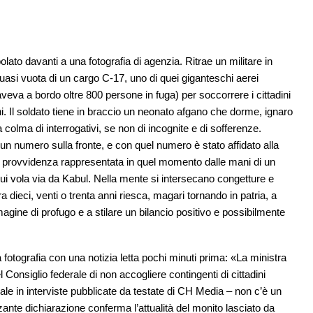
to davanti a una fotografia di agenzia. Ritrae un militare in
quasi vuota di un cargo C-17, uno di quei giganteschi aerei
aveva a bordo oltre 800 persone in fuga) per soccorrere i cittadini
ani. Il soldato tiene in braccio un neonato afgano che dorme, ignaro
a colma di interrogativi, se non di incognite e di sofferenze.
n numero sulla fronte, e con quel numero è stato affidato alla
alla provvidenza rappresentata in quel momento dalle mani di un
ui vola via da Kabul. Nella mente si intersecano congetture e
dieci, venti o trenta anni riesca, magari tornando in patria, a
ine di profugo e a stilare un bilancio positivo e possibilmente
otografia con una notizia letta pochi minuti prima: «La ministra
l Consiglio federale di non accogliere contingenti di cittadini
ale in interviste pubblicate da testate di CH Media – non c’è un
nte dichiarazione conferma l’attualità del monito lasciato da