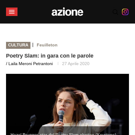
|
CULTURA
Feuilleton
Poetry Slam: in gara con le parole
/ Laila Meroni Petrantoni
27 Aprile 2020
Hazel Brugger, star del Poetry Slam elvetico (Keystone)