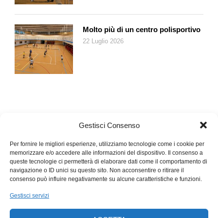
davanti a perfetti sconosciuti un pensiero o forse anche un
sentimento che bene o male si trasforma in parola espressa
dalla propria voce e con l’ausilio del proprio corpo. Un po’
Molto più di un centro polisportivo
come succede in quell’angolo di Hyde Park, con in più il
22 Luglio 2026
sapore dolceamaro della competizione.
Il
Poetry Slam
piace ai giovani, li spinge a giocare con le
parole, li libera dai vincoli metrici e retorici della poesia
classica. E secondo le statistiche, uno su mille ce la fa. Ai
posteri – ma prima al pubblico – l’ardua sentenza.
Gestisci Consenso
Per fornire le migliori esperienze, utilizziamo tecnologie come i cookie per
memorizzare e/o accedere alle informazioni del dispositivo. Il consenso a
queste tecnologie ci permetterà di elaborare dati come il comportamento di
navigazione o ID unici su questo sito. Non acconsentire o ritirare il
consenso può influire negativamente su alcune caratteristiche e funzioni.
Gestisci servizi