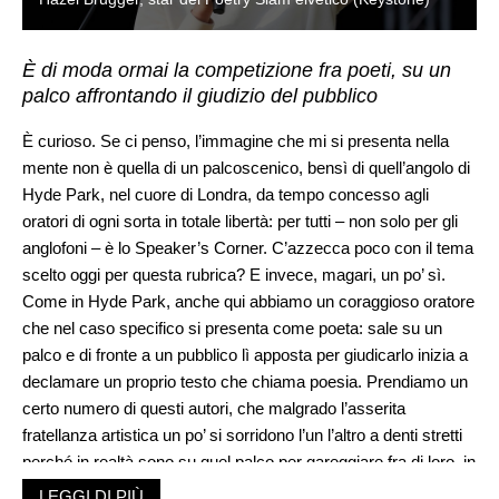
È di moda ormai la competizione fra poeti, su un
palco affrontando il giudizio del pubblico
È curioso. Se ci penso, l’immagine che mi si presenta nella
mente non è quella di un palcoscenico, bensì di quell’angolo di
Hyde Park, nel cuore di Londra, da tempo concesso agli
oratori di ogni sorta in totale libertà: per tutti – non solo per gli
anglofoni – è lo Speaker’s Corner. C’azzecca poco con il tema
scelto oggi per questa rubrica? E invece, magari, un po’ sì.
Come in Hyde Park, anche qui abbiamo un coraggioso oratore
che nel caso specifico si presenta come poeta: sale su un
palco e di fronte a un pubblico lì apposta per giudicarlo inizia a
declamare un proprio testo che chiama poesia. Prendiamo un
certo numero di questi autori, che malgrado l’asserita
fratellanza artistica un po’ si sorridono l’un l’altro a denti stretti
perché in realtà sono su quel palco per gareggiare fra di loro, in
fondo anche per essere eletti come vincitori unici della
LEGGI DI PIÙ