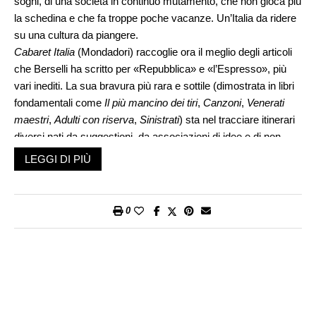
sogni, di una società in continuo mutamento, che non gioca più
la schedina e che fa troppe poche vacanze. Un’Italia da ridere
su una cultura da piangere.
Cabaret Italia
(Mondadori) raccoglie ora il meglio degli articoli
che Berselli ha scritto per «Repubblica» e «l’Espresso», più
vari inediti. La sua bravura più rara e sottile (dimostrata in libri
fondamentali come
Il più mancino dei tiri
,
Canzoni
,
Venerati
maestri
,
Adulti con riserva
,
Sinistrati
) sta nel tracciare itinerari
diversi nati da suggestioni, da associazioni di idee e di non
idee, da rimandi dall’uno all’altro argomento, dalle connessioni
LEGGI DI PIÙ
più o meno immediate all’interno di ciò che si manifesta come
«cultura contemporanea».
Ha scritto sul «Foglio» Marco Ciriello: «L’accademia lontano
0
dall’accademia: benvenuti al luna park Berselli, che a dieci anni
dalla morte non ha spento le luci né staccato la corrente. Non
è diventato una scuola e nemmeno una chiesa ma è rimasto
un parco giochi con le sue giostre diverse: musica, tivù, sport
e politica, e il più bel pretesto del giornalismo italiano per
raccontarle. Con l’allusione, l’aneddoto e il capovolgimento.