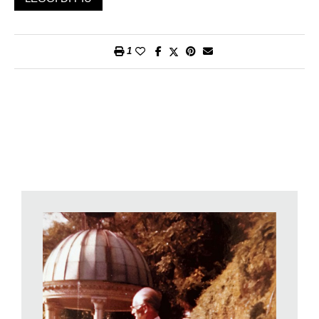
sono cresciuta, a casa se ne parlava sempre. Mio padre ne
aveva un grande rispetto, veniva ogni giorno a lavorare nel
parco con la cravatta. Ci teneva a conservarlo seguendo le
1
volontà del signor Scherrer, aveva lavorato accanto a lui per
tanti anni». Nata nel 1971, Colette Broglie è stata libraia e poi
hostess per la Swissair, e dal 2008 vive a Città del Capo, in
Sudafrica: «Erano 36 anni che non mettevo piede nel parco, mi
avrebbe fatto troppo male» racconta con un po’ di amarezza.
Il restauro non riguarda solo le piante ma pure diari e
allineamenti solari per una nuova interpretazione
culturale del giardino
Ma andiamo con ordine: Arthur Scherrer, nato nel 1881, era un
commerciante tessile di San Gallo, si trasferì ad Aquisgrana
per frequentare la scuola tessile e poi in Toscana e in America
per imparare le lingue. Dal 1907 si stabilì a Monaco di Baviera,
dove rilevò il negozio di moda del padre. Alla fine degli anni
Venti, Scherrer iniziò a edificare questo parco a Morcote, su un