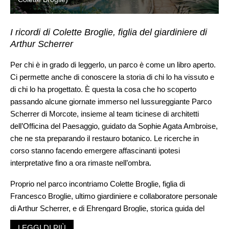
I ricordi di Colette Broglie, figlia del giardiniere di
Arthur Scherrer
Per chi è in grado di leggerlo, un parco è come un libro aperto.
Ci permette anche di conoscere la storia di chi lo ha vissuto e
di chi lo ha progettato. È questa la cosa che ho scoperto
passando alcune giornate immerso nel lussureggiante Parco
Scherrer di Morcote, insieme al team ticinese di architetti
dell’Officina del Paesaggio, guidato da Sophie Agata Ambroise,
che ne sta preparando il restauro botanico. Le ricerche in
corso stanno facendo emergere affascinanti ipotesi
interpretative fino a ora rimaste nell’ombra.
Proprio nel parco incontriamo Colette Broglie, figlia di
Francesco Broglie, ultimo giardiniere e collaboratore personale
di Arthur Scherrer, e di Ehrengard Broglie, storica guida del
parco: «La mia infanzia è stata immersa in questo giardino, ci
LEGGI DI PIÙ