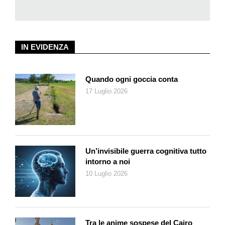
Perdendoci tra i sentierini, è possibile trovare ancora oggi un
gran numero di statue, una casa del té siamese, una lussuosa
dimora in stile indiano, protetta da elefanti e cobra di pietra, una
IN EVIDENZA
struttura in stile arabo circondata da palme, una fontana
romana, un tempio greco e uno egizio. In questi anni di
assenza il parco è molto cambiato, c’è un po’ di tristezza nella
Quando ogni goccia conta
voce di Broglie: «Non posso dire che non sia tenuto bene. Ma
17 Luglio 2026
non è più la stessa cosa. L’atmosfera oggi è diversa, è quasi
kitsch. La magia è sparita. Alberi molto vecchi sono stati
tagliati. Vedi tutto subito, non c’è più l’incanto della scoperta. Se
giocassimo a nascondino qui non ci sarebbero posti per
nascondersi».
Un’invisibile guerra cognitiva tutto
intorno a noi
10 Luglio 2026
Tra le anime sospese del Cairo