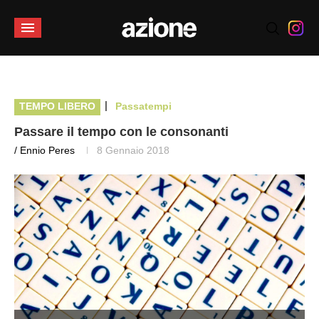
|
TEMPO LIBERO
Passatempi
Passare il tempo con le consonanti
/ Ennio Peres
8 Gennaio 2018