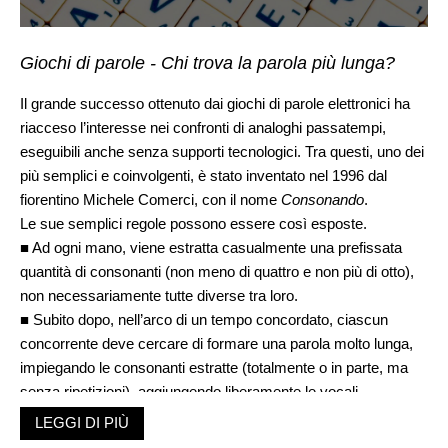
Giochi di parole - Chi trova la parola più lunga?
Il grande successo ottenuto dai giochi di parole elettronici ha
riacceso l’interesse nei confronti di analoghi passatempi,
eseguibili anche senza supporti tecnologici. Tra questi, uno dei
più semplici e coinvolgenti, è stato inventato nel 1996 dal
fiorentino Michele Comerci, con il nome
Consonando
.
Le sue semplici regole possono essere così esposte.
■ Ad ogni mano, viene estratta casualmente una prefissata
quantità di consonanti (non meno di quattro e non più di otto),
non necessariamente tutte diverse tra loro.
■ Subito dopo, nell’arco di un tempo concordato, ciascun
concorrente deve cercare di formare una parola molto lunga,
impiegando le consonanti estratte (totalmente o in parte, ma
senza ripetizioni), aggiungendo liberamente le vocali
necessarie
LEGGI DI PIÙ
■ È ammessa qualsiasi parola registrata in un vocabolario