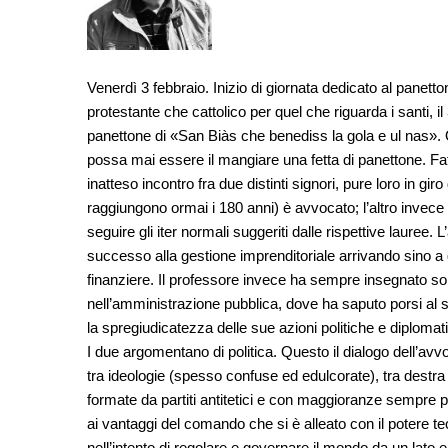
Venerdì 3 febbraio. Inizio di giornata dedicato al panet
protestante che cattolico per quel che riguarda i santi, il
panettone di «San Biàs che benediss la gola e ul nas». 
possa mai essere il mangiare una fetta di panettone. F
inatteso incontro fra due distinti signori, pure loro in gir
raggiungono ormai i 180 anni) è avvocato; l’altro invece
seguire gli iter normali suggeriti dalle rispettive lauree.
successo alla gestione imprenditoriale arrivando sino a q
finanziere. Il professore invece ha sempre insegnato sol
nell’amministrazione pubblica, dove ha saputo porsi al se
la spregiudicatezza delle sue azioni politiche e diplomat
I due argomentano di politica. Questo il dialogo dell’avv
tra ideologie (spesso confuse ed edulcorate), tra destra 
formate da partiti antitetici e con maggioranze sempre pi
ai vantaggi del comando che si è alleato con il potere te
nell’intento di regolare e governare il mondo da un lato e 