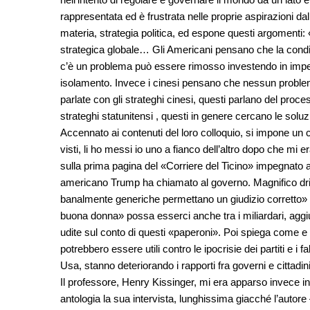
rappresentata ed è frustrata nelle proprie aspirazioni dal 
materia, strategia politica, ed espone questi argomenti
strategica globale… Gli Americani pensano che la condi
c’è un problema può essere rimosso investendo in impegn
isolamento. Invece i cinesi pensano che nessun probl
parlate con gli strateghi cinesi, questi parlano del proce
strateghi statunitensi , questi in genere cercano le soluz
Accennato ai contenuti del loro colloquio, si impone un c
visti, li ho messi io uno a fianco dell’altro dopo che mi 
sulla prima pagina del «Corriere del Ticino» impegnato a c
americano Trump ha chiamato al governo. Magnifico dribbl
banalmente generiche permettano un giudizio corretto» f
buona donna» possa esserci anche tra i miliardari, aggi
udite sul conto di questi «paperoni». Poi spiega come e
potrebbero essere utili contro le ipocrisie dei partiti e i
Usa, stanno deteriorando i rapporti fra governi e cittadini
Il professore, Henry Kissinger, mi era apparso invece in 
antologia la sua intervista, lunghissima giacché l’autor