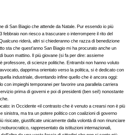
tone di San Biagio che attende da Natale. Pur essendo io più
 3 febbraio non riesco a trascurare o interrompere il rito del
Qualcuno riderà, altri si chiederanno che razza di benedizione
atto sta che quest’anno San Biagio mi ha procurato anche un
o di buon mattino. Il più giovane (si fa per dire: assieme
 è professore, di scienze politiche. Entrambi non hanno voluto
 L’avvocato, dapprima orientato verso la politica, si è dedicato con
uella industriale, diventando infine quello che è ancora oggi:
o con impieghi temporanei per favorire una parallela carriera
rvizio prima di governi e poi di presidenti (ben sei!) nonostante
iche.
ocato: in Occidente «il contrasto che è venuto a crearsi non è più
e sinistra, ma tra un potere politico con coalizioni di governo
ù risicate, giustificate unicamente dalla volontà di non rinunciare
cnoburocratico, rappresentato da istituzioni internazionali,
dall’altro da una vasta fascia di cittadini che non si sente più