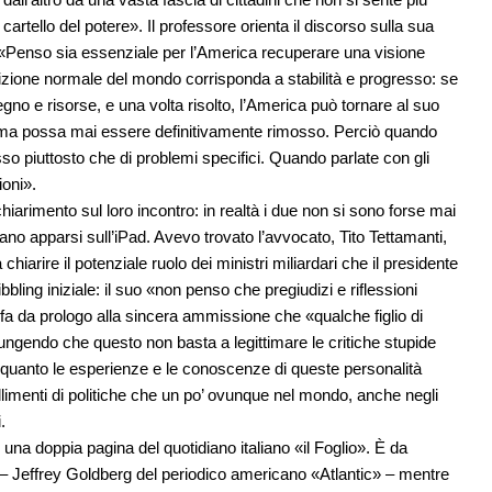
cartello del potere». Il professore orienta il discorso sulla sua
: «Penso sia essenziale per l’America recuperare una visione
zione normale del mondo corrisponda a stabilità e progresso: se
o e risorse, e una volta risolto, l’America può tornare al suo
ema possa mai essere definitivamente rimosso. Perciò quando
sso piuttosto che di problemi specifici. Quando parlate con gli
ioni».
hiarimento sul loro incontro: in realtà i due non si sono forse mai
erano apparsi sull’iPad. Avevo trovato l’avvocato, Tito Tettamanti,
hiarire il potenziale ruolo dei ministri miliardari che il presidente
ing iniziale: il suo «non penso che pregiudizi e riflessioni
a da prologo alla sincera ammissione che «qualche figlio di
ungendo che questo non basta a legittimare le critiche stupide
 quanto le esperienze e le conoscenze di queste personalità
 fallimenti di politiche che un po’ ovunque nel mondo, anche negli
.
una doppia pagina del quotidiano italiano «il Foglio». È da
e – Jeffrey Goldberg del periodico americano «Atlantic» – mentre