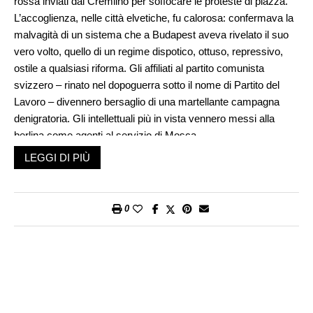
rossa inviati dal Cremlino per soffocare le proteste di piazza.
L’accoglienza, nelle città elvetiche, fu calorosa: confermava la
malvagità di un sistema che a Budapest aveva rivelato il suo
vero volto, quello di un regime dispotico, ottuso, repressivo,
ostile a qualsiasi riforma. Gli affiliati al partito comunista
svizzero – rinato nel dopoguerra sotto il nome di Partito del
Lavoro – divennero bersaglio di una martellante campagna
denigratoria. Gli intellettuali più in vista vennero messi alla
berlina come agenti al servizio di Mosca.
La «Neue Zürcher Zeitung» pubblicò sulle sue pagine
LEGGI DI PIÙ
l’indirizzo di uno di loro, il libraio e storico dell’arte Konrad
Farner: «abita a Thalwil alla Mühlebachstrasse n. 11». La sera
stessa una turba di esagitati si radunò sotto casa al grido di
0
«impiccatelo! impiccatelo!». Alcuni tentarono di sfondare la
porta. Solo la presenza di spirito della moglie, che riuscì a
sbarrare l’ingresso procurandosi un travicello, permise di
evitare il peggio. L’indomani i giornali parlarono di banali
«tafferugli». Di fatto, per evitare ulteriori aggressioni, Farner
decise di nascondersi in Ticino. Per la stampa comunista