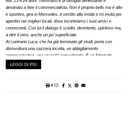
età: 23 e 24 anni. Tommaso è di famiglia benestante e
destinato a fare il commercialista. Non è proprio bello ma è alto
e sportivo, gira in Mercedes, è vestito alla moda e mi invita per
aperitivi nei migliori locali, dove incontriamo i suoi amici e
conoscenti. Con lui il dialogo è sciolto, divertente, spiritoso ma,
a dire il vero, anche un po’ superficiale.
Al contrario Luca, che ha già terminato gli studi, porta con
disinvoltura una zazzera incolta, un abbigliamento
approssimativo, una vivacità coinvolgente. È un fotografo
indipendente che propone immagini della realtà e degli
LEGGI DI PIÙ
avvenimenti cittadini alla stampa locale. È un viaggiatore del
mondo, capace di entrare in contatto con le persone più
diverse. Mi affascina per il suo stile, così fuori dagli schemi, e
0
perché mi trasmette un senso di libertà. Per un verso o per
l’altro mi piacciono tutti e due. So di dover scegliere ma non ci
riesco. Più mi sforzo, più mi sento bloccata. Non so come
gestire una decisione che non riesco a prendere. Forse
perché, ora me ne rendo conto, sono sempre stata guidata da
mia mamma che, in un modo o nell’altro, ha sempre