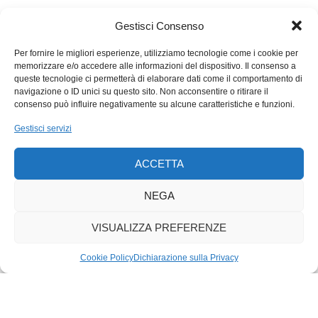
una nuova, inedita, possibilità, una terza persona che incarni il
Gestisci Consenso
sogno d’amore. L’innamoramento si contraddistigue da altri
sentimenti perché si prova per un oggetto unico,
Per fornire le migliori esperienze, utilizziamo tecnologie come i cookie per
incomparabile, insostituibile. Sarà poi il tempo a relativizzare lo
memorizzare e/o accedere alle informazioni del dispositivo. Il consenso a
slancio iniziale ma viverlo ci fa sentire capaci di scrivere, per
queste tecnologie ci permetterà di elaborare dati come il comportamento di
navigazione o ID unici su questo sito. Non acconsentire o ritirare il
quanto possibile, la nostra storia. In ogni caso tieni conto che
consenso può influire negativamente su alcune caratteristiche e funzioni.
le scelte non sono mai gratuite: comportano la perdita di altre
Gestisci servizi
possibilità, di differenti percorsi esistenziali. Tuttavia una vita
senza scelte equivale a una morte a piccole dosi.
ACCETTA
Con fiducia nelle tue capacità attuali ti invio affettuosi auguri
per il futuro.
NEGA
VISUALIZZA PREFERENZE
Cookie Policy
Dichiarazione sulla Privacy