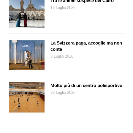
Tra le anime sospese del Cairo
identità, mentre se torni a casa con curiosità, energia e
16 Luglio 2026
pensieri tuoi è un buon segno.
Le serate mondane mostrano lo stile, la quotidianità rivela il
valore. Chiediti con chi puoi parlare dei tuoi progetti e chi
ascolta senza bisogno di compiacerti: la continuità emotiva e
l’affidabilità sono fondamentali nella fiducia affettiva.
La Svizzera paga, accoglie ma non
conta
Quanto a tua madre, Erikson ci ricorda che scegliere è
8 Luglio 2026
prendere possesso del proprio Sé, sottrarsi ai desideri altrui.
Comunque non sentirti obbligata a una decisione definitiva. A
diciotto anni molte relazioni servono innanzitutto a capire sé
stessi, a sperimentare la propria identità, a definire i propri
Molto più di un centro polisportivo
gusti. La libertà affettiva si costruisce con piccoli atti di
22 Luglio 2026
autonomia quotidiana e ogni scelta, anche imperfetta, insegna
qualcosa.
Le relazioni non sono gare di perfezione ma pratiche dove si
impara a conoscere l’altro e se stessi. Potresti infatti decidere
di non scegliere né l’uno né l’altro corteggiatore ma attendere