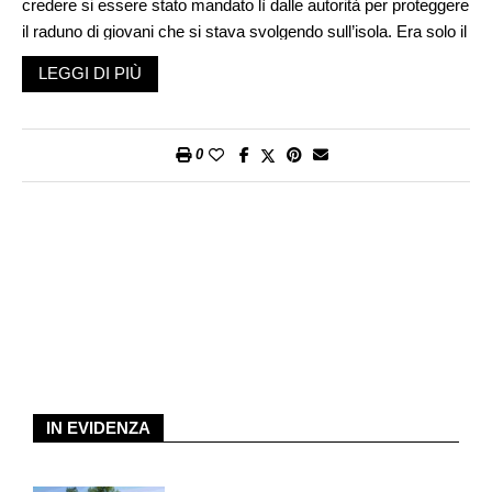
credere si essere stato mandato lì dalle autorità per proteggere
il raduno di giovani che si stava svolgendo sull’isola. Era solo il
secondo passo di un piano terroristico, tanto artigianale quanto
LEGGI DI PIÙ
folle e tristemente efficace. Breivik due ore prima aveva fatto
saltare in aria nel centro della capitale norvegese un furgone
riempito di esplosivo uccidendo 8 persone e ferendone più di
0
200. Con la città nel caos, il terrorista riuscì a creare un
diversivo per muoversi indisturbato e puntare al suo secondo
obiettivo: Utøya.
Breivik colpisce due volte
L’isolotto è modesto nelle dimensioni (la superficie equivale a
circa 15 campi da calcio) ma dalla storia significativa. Alla fine
dell’Ottocento viene acquistato da un politico locale che diverrà
primo ministro, negli anni Trenta passa alla Confederazione
sindacale nazionale diventando una meta per numerose
IN EVIDENZA
organizzazioni del movimento operaio, una colonia estiva per
bambini e ospitando Lev Trockij esiliato in Norvegia.
L’occupazione nazista durante la guerra cerca di mantenere