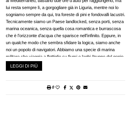
al Mediterraneo, bastano due ore d’auto per raggiungerlo, ma
lui resta sempre lì, a gorgogliare già in Liguria, mentre noi lo
sogniamo sempre da qui, tra foreste di pini e fondovalli lacustri.
Tecnicamente siamo un Paese landlocked, senza porti, senza
marina oceanica, senza quella cosa romantica e burrascosa
che è l’orizzonte d’acqua che sparisce nell’infinito. Eppure, in
un qualche modo che sembra sfidare la logica, siamo anche
noi un popolo di navigatori. Abbiamo una specie di marina
militare che viaggia a flottiglie su fiumi e laghi (truppe del genio
lacuale/nautico), ma disponiamo pure di 17 navi private, 13
LEGGI DI PIÙ
delle quali oceaniche, coordinate dallo Swiss Maritime
Navigation Office con sede a Basilea, che solcano tutti i mari
del mondo battendo bandiera svizzera.
0
Senza avere uno sbocco sul mare, gli svizzeri hanno creato
uno dei team velistici più dominanti della storia, Alinghi, capace
di vincere ben due volte la Coppa America (2003 e 2007). I
Paesi marinari rimanevano stupefatti: vero che quelle vittorie
erano dovute a team di atleti in gran parte neozelandesi, ma