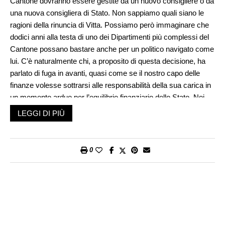
Cantone dovranno essere gestite da un nuovo consigliere o da
una nuova consigliera di Stato. Non sappiamo quali siano le
ragioni della rinuncia di Vitta. Possiamo però immaginare che
dodici anni alla testa di uno dei Dipartimenti più complessi del
Cantone possano bastare anche per un politico navigato come
lui. C’è naturalmente chi, a proposito di questa decisione, ha
parlato di fuga in avanti, quasi come se il nostro capo delle
finanze volesse sottrarsi alle responsabilità della sua carica in
un momento arduo per l’equilibrio finanziario dello Stato. Noi
pensiamo sia più probabile che egli abbia fatto tesoro della
LEGGI DI PIÙ
legge non scritta stando alla quale, in Ticino, più lungo è il
periodo che un consigliere o una consigliera passa alla testa
delle finanze cantonali e peggiore diventa la nota d’assieme
0
della sua prestazione. Insomma: andandosene Vitta evita di
peggiorare quello che sarà il bilancio complessivo della sua
attività come gestore delle finanze del Cantone.
Scopa nuova, spazza meglio
Bisogna anche aggiungere che, nel corso dell’ultimo mezzo