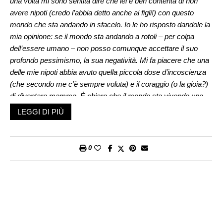
una volta mi sono sentita dire che lei è ben contenta di non
avere nipoti (credo l’abbia detto anche ai figli!) con questo
mondo che sta andando in sfacelo. Io le ho risposto dandole la
mia opinione: se il mondo sta andando a rotoli – per colpa
dell’essere umano – non posso comunque accettare il suo
profondo pessimismo, la sua negatività. Mi fa piacere che una
delle mie nipoti abbia avuto quella piccola dose d’incoscienza
(che secondo me c’è sempre voluta) e il coraggio (o la gioia?)
di diventare mamma. È chiaro che il mondo sta vivendo una
vera e propria rottura e nessuno sa cosa ci porterà. Ma deve
LEGGI DI PIÙ
essere questo un motivo per arrenderci e vedere con certezza
un futuro assolutamente nero? Lei cose ne pensa? Grazie per
la sua disponibilità, cordialmente,
P.
0
Gentile P.,
la domanda che lei pone è importante perché riguarda non solo
il futuro del mondo, ma anche il modo con cui lo guardiamo.
Da un punto di vista psicologico, che è diverso dall’analisi
politica, economica o sociale, nel nostro sguardo sul domani