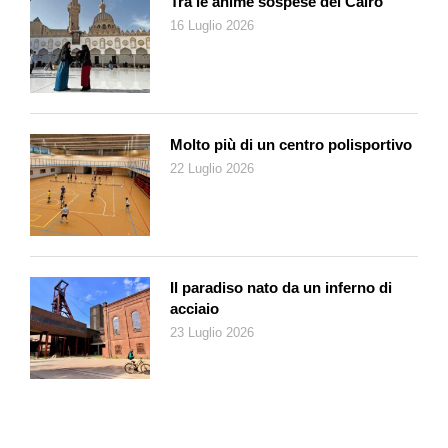
Tra le anime sospese del Cairo
È vero che il nostro tempo presenta sfide considerevoli. I
16 Luglio 2026
cambiamenti climatici, le guerre, le tensioni internazionali,
l’avvento della Intelligenza artificiale suscitano interrogativi che
nessuno può ignorare. Guardare al futuro con una certa fiducia
non significa minimizzare questi problemi, ma credere che
possano essere affrontati, e magari persino trasformati in
Molto più di un centro polisportivo
opportunità.
22 Luglio 2026
La conoscenza del passato può aiutarci a collocare meglio il
presente. Appartengo a una generazione che ha conosciuto le
persecuzioni razziali, la guerra, la povertà del dopoguerra, la
lunga e difficile ricostruzione, gli anni segnati dalla violenza
politica. Nessuno di questi passaggi è stato semplice. Eppure
Il paradiso nato da un inferno di
non ricordo che fossero accompagnati da un sentimento così
acciaio
diffuso di impotenza e di sfiducia come quello che spesso
23 Luglio 2026
percepiamo oggi. Forse perché allora le difficoltà erano
evidenti, ma altrettanto evidente la necessità d’impegnarsi per
superarle.
Il pessimismo è un sentimento e, come tutti i sentimenti, non