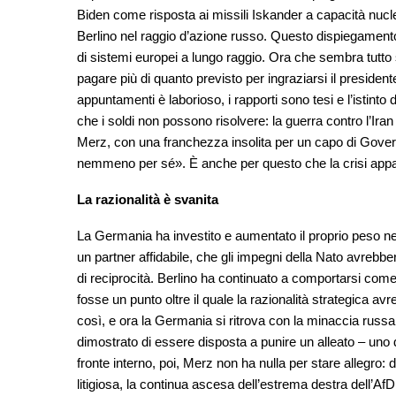
Biden come risposta ai missili Iskander a capacità nucle
Berlino nel raggio d’azione russo. Questo dispiegamento
di sistemi europei a lungo raggio. Ora che sembra tutto sa
pagare più di quanto previsto per ingraziarsi il president
appuntamenti è laborioso, i rapporti sono tesi e l’istinto
che i soldi non possono risolvere: la guerra contro l’Ir
Merz, con una franchezza insolita per un capo di Gove
nemmeno per sé». È anche per questo che la crisi appar
La razionalità è svanita
La Germania ha investito e aumentato il proprio peso nell
un partner affidabile, che gli impegni della Nato avrebbe
di reciprocità. Berlino ha continuato a comportarsi com
fosse un punto oltre il quale la razionalità strategica a
così, e ora la Germania si ritrova con la minaccia rus
dimostrato di essere disposta a punire un alleato – uno de
fronte interno, poi, Merz non ha nulla per stare allegro:
litigiosa, la continua ascesa dell’estrema destra dell’Af