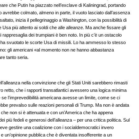
are che Putin ha piazzato nell’exclave di Kaliningrad, portando
 avrebbe colmato, almeno in parte, il vuoto lasciato dall’assenza
ltato, inizia il pellegrinaggio a Washington, con la possibilità di
e Usa più attento ai soldi che alle alleanze. Ma anche fissare gli
 di rappresaglia dei trumpiani è ben noto. In più c’è un ostacolo
an ha svuotato le scorte Usa di missili. Lo ha ammesso lo stesso
rno: gli americani «al momento non ne hanno abbastanza
e tanto seria.
’alleanza nella convinzione che gli Stati Uniti sarebbero rimasti
ro retto, che i rapporti transatlantici avessero una logica minima
e se l’imprevedibilità americana avesse un limite, come se ci
vrebbe prevalso sulle reazioni personali di Trump. Ma non è andata
sa che non si è attenuata e con un’America che ha appena
i più fedeli e generosi dell’alleanza – per una critica politica. Sul
 deve gestire una coalizione con i socialdemocratici invero
D e un’opinione pubblica che è diventata insofferente a un