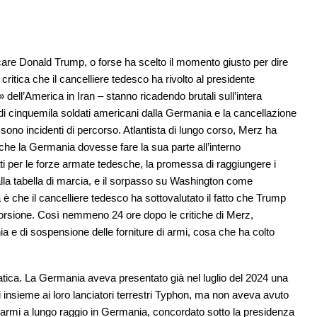
care Donald Trump, o forse ha scelto il momento giusto per dire
itica che il cancelliere tedesco ha rivolto al presidente
ell’America in Iran – stanno ricadendo brutali sull’intera
o di cinquemila soldati americani dalla Germania e la cancellazione
sono incidenti di percorso. Atlantista di lungo corso, Merz ha
e che la Germania dovesse fare la sua parte all’interno
nati per le forze armate tedesche, la promessa di raggiungere i
 alla tabella di marcia, e il sorpasso su Washington come
ema è che il cancelliere tedesco ha sottovalutato il fatto che Trump
itorsione. Così nemmeno 24 ore dopo le critiche di Merz,
ia e di sospensione delle forniture di armi, cosa che ha colto
ca. La Germania aveva presentato già nel luglio del 2024 una
i insieme ai loro lanciatori terrestri Typhon, ma non aveva avuto
di armi a lungo raggio in Germania, concordato sotto la presidenza