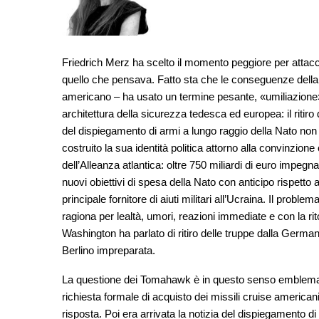
Friedrich Merz ha scelto il momento peggiore per attac
quello che pensava. Fatto sta che le conseguenze della cr
americano – ha usato un termine pesante, «umiliazione» d
architettura della sicurezza tedesca ed europea: il ritir
del dispiegamento di armi a lungo raggio della Nato non 
costruito la sua identità politica attorno alla convinzion
dell’Alleanza atlantica: oltre 750 miliardi di euro impeg
nuovi obiettivi di spesa della Nato con anticipo rispetto
principale fornitore di aiuti militari all’Ucraina. Il probl
ragiona per lealtà, umori, reazioni immediate e con la r
Washington ha parlato di ritiro delle truppe dalla German
Berlino impreparata.
La questione dei Tomahawk è in questo senso emblemati
richiesta formale di acquisto dei missili cruise american
risposta. Poi era arrivata la notizia del dispiegamento 