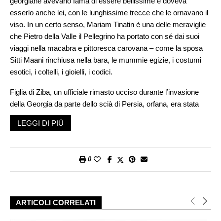
georgiane avevano fama di essere bellissime e doveva
esserlo anche lei, con le lunghissime trecce che le ornavano il
viso. In un certo senso, Mariam Tinatin è una delle meraviglie
che Pietro della Valle il Pellegrino ha portato con sé dai suoi
viaggi nella macabra e pittoresca carovana – come la sposa
Sitti Maani rinchiusa nella bara, le mummie egizie, i costumi
esotici, i coltelli, i gioielli, i codici.
Figlia di Ziba, un ufficiale rimasto ucciso durante l’invasione
della Georgia da parte dello scià di Persia, orfana, era stata
portata prigioniera a Isfahan. Sitti Maani la trovò nel convento
LEGGI DI PIÙ
dei carmelitani e la prese con sé. Aveva dodici anni. Alcuni la
definiscono sua schiava, altri sua ancella. Era «le sue delitie»
e divenne molto di più. La chiamava Mariuccia.
0
Lei e Pietro la educarono come una figlia. A Isfahan visse con
loro – e col padre di Sitti Maani Habib, il fratello Abdullah coi
figli e la sorellina di sei anni Ghinul, che li avevano raggiunti.
ARTICOLI CORRELATI
Mariam seguì la coppia in tutte le loro peripezie. Sul Caspio, a
Fehrabad, per la guerra di Abbas coi turchi, poi nelle