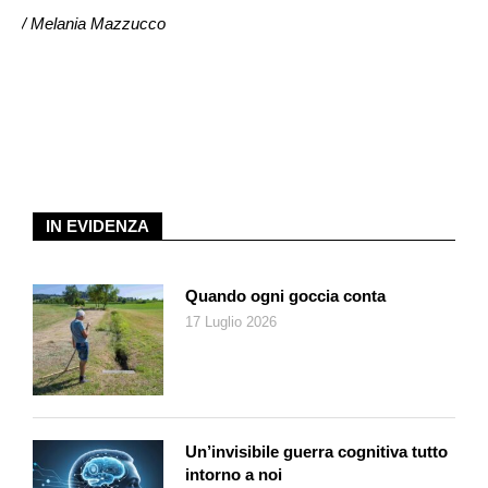
carmelitani) di trovarle un alloggio. A Surat dalla vedova di un
/ Melania Mazzucco
mercante olandese, a Goa dalla dama portoghese Lena da
Cuñha. Mentre lui esplorava Calicut e le zone più sperdute del
sud, Lena la trattò come una figlia. Avrebbe voluto che
restasse. Ma a poco a poco Mariam aveva sostituito Sitti
Maani.
Nel novembre del 1624, quando intrapresero il lunghissimo
viaggio che avrebbe dovuto condurli a Roma, i loro sentimenti
IN EVIDENZA
reciproci erano già cambiati. Sul vascello che attraversò il
mare arabico Mariuccia, trattata come una signora, aveva la
propria servente – Eugenia Cingalà, forse srilankese.
Quando ogni goccia conta
17 Luglio 2026
Si stabilì nel palazzo dei Della Valle, sulla via Papale, oggi
corso Vittorio. L’inconsolabile Pietro seppellì Sitti Maani
all’Aracoeli, poi le fece il funerale con la cerimonia spettacolare
di cui vi ho raccontato (
«Azione», 18 agosto 2025
), le dedicò
libri e poesie. Ma voleva regolarizzare la situazione e annunciò
Un’invisibile guerra cognitiva tutto
di voler sposare Mariuccia. L’evento suscitò opposizione e
intorno a noi