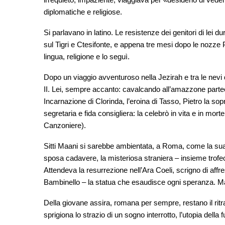
diplomatiche e religiose.
Si parlavano in latino. Le resistenze dei genitori di lei 
sul Tigri e Ctesifonte, e appena tre mesi dopo le nozze Pi
lingua, religione e lo seguì.
Dopo un viaggio avventuroso nella Jezirah e tra le nevi d
II. Lei, sempre accanto: cavalcando all’amazzone parteci
Incarnazione di Clorinda, l’eroina di Tasso, Pietro la so
segretaria e fida consigliera: la celebrò in vita e in m
Canzoniere).
Sitti Maani si sarebbe ambientata, a Roma, come la sua 
sposa cadavere, la misteriosa straniera – insieme trofeo
Attendeva la resurrezione nell’Ara Coeli, scrigno di affr
Bambinello – la statua che esaudisce ogni speranza. M
Della giovane assira, romana per sempre, restano il ritra
sprigiona lo strazio di un sogno interrotto, l’utopia della