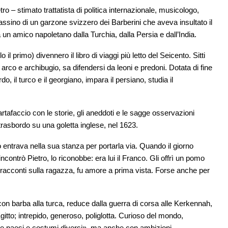
tro – stimato trattatista di politica internazionale, musicologo,
sassino di un garzone svizzero dei Barberini che aveva insultato il
 a un amico napoletano dalla Turchia, dalla Persia e dall’India.
l primo) divennero il libro di viaggi più letto del Seicento. Sitti
arco e archibugio, sa difendersi da leoni e predoni. Dotata di fine
, il turco e il georgiano, impara il persiano, studia il
rtafaccio con le storie, gli aneddoti e le sagge osservazioni
trasbordo su una goletta inglese, nel 1623.
 entrava nella sua stanza per portarla via. Quando il giorno
contrò Pietro, lo riconobbe: era lui il Franco. Gli offrì un pomo
 racconti sulla ragazza, fu amore a prima vista. Forse anche per
 con barba alla turca, reduce dalla guerra di corsa alle Kerkennah,
itto; intrepido, generoso, poliglotta. Curioso del mondo,
ere paesi e costumi diversi», ma anche con ambizioni