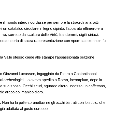
il mondo intero ricordasse per sempre la straordinaria Sitti
i un catafalco circolare in legno dipinto: l’apparato effimero era
 sorretto da sculture delle Virtù, fra stemmi, sigilli siriaci,
 Il funerale, sorta di sacra rappresentazione con «pompa solenne», fu
la Valle stesso diede alle stampe l’appassionata orazione
ingo Giovanni Lucassen, ingaggiato da Pietro a Costantinopoli
ti archeologici. Lo aveva spedito a Roma, incompiuto, dopo la
– la sua sposa. Occhi scuri, sguardo altero, indossa un caffettano,
nale arabo col manico d’oro.
 Non ha la pelle «brunetta» né gli occhi bistrati con lo stibio, che
 già adattata al gusto europeo.