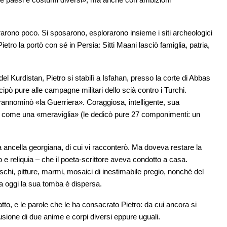
durarono poco. Si sposarono, esplorarono insieme i siti archeologici
etro la portò con sé in Persia: Sitti Maani lasciò famiglia, patria,
el Kurdistan, Pietro si stabilì a Isfahan, presso la corte di Abbas
pò pure alle campagne militari dello scià contro i Turchi.
prannominò «la Guerriera». Coraggiosa, intelligente, sua
orte come una «meraviglia» (le dedicò pure 27 componimenti: un
ancella georgiana, di cui vi racconterò. Ma doveva restare la
 e reliquia – che il poeta-scrittore aveva condotto a casa.
eschi, pitture, marmi, mosaici di inestimabile pregio, nonché del
a oggi la sua tomba è dispersa.
tto, e le parole che le ha consacrato Pietro: da cui ancora si
 fusione di due anime e corpi diversi eppure uguali.