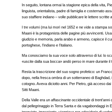
In seguito, lontana ormai la stagione epica della vita, Pie
linguista, orientalista, padre di famiglia e costernato as
suo staffiere indiano – volle pubblicare le lettere scritte
I tre volumi (ma lui morì nel 1652 e ne vide a stampa solo i
Maani è la protagonista delle pagine più avvincenti. Usa 
giudizio e memoria, parla arabo e armeno, capisce il curdo
portoghese, l’indiano e l’italiano.
Ma conosciamo la sua voce solo attraverso di lui: lo sca
«uscite dalla sua bocca» andò perso in mare durante il 
Resta la trascrizione del suo sogno profetico: un Franco
dopo, nella fresca ombra di un sotterraneo di Baghdad, in
cotogno. Aveva diciotto anni. Per Pietro, già acceso dai
Sitti Maani.
Della Valle era un affascinante occidentale di trent’anni
dal pellegrinaggio in Terra Santa e da vagabondaggi in Eg
irrequieto, impaziente, viaggiava per «desiderio di ved