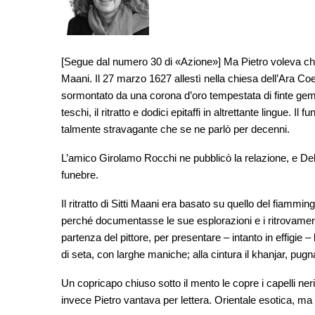
[Segue dal numero 30 di «Azione»] Ma Pietro voleva che 
Maani. Il 27 marzo 1627 allestì nella chiesa dell’Ara Coel
sormontato da una corona d’oro tempestata di finte gemme,
teschi, il ritratto e dodici epitaffi in altrettante lingue.
talmente stravagante che se ne parlò per decenni.
L’amico Girolamo Rocchi ne pubblicò la relazione, e Del
funebre.
Il ritratto di Sitti Maani era basato su quello del fiamm
perché documentasse le sue esplorazioni e i ritrovamen
partenza del pittore, per presentare – intanto in effigie 
di seta, con larghe maniche; alla cintura il khanjar, pug
Un copricapo chiuso sotto il mento le copre i capelli neri.
invece Pietro vantava per lettera. Orientale esotica, ma