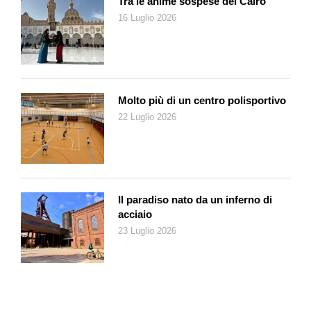
Tra le anime sospese del Cairo
innovazione che possa ingenerare ripercussioni
16 Luglio 2026
destabilizzanti. Lo si vede nelle votazioni popolari, occasioni in
cui prevalgono la prudenza e il conservatorismo. Sono
appuntamenti in cui la partecipazione degli anziani è
regolarmente superiore a quella dei giovani cittadini (i quali,
dopo un primo entusiasmo intorno ai diciotto-venti anni,
Molto più di un centro polisportivo
tendono a disertare le urne, lasciando campo libero alla
22 Luglio 2026
«lobby» delle pantere grigie).
Ma gli addentellati sono numerosi e investono ogni ambito
sociale, tant’è che molti rispolverano la cupa diagnosi che
Osvald Spengler formulò oltre cent’anni fa, nella sua opera
intitolata Il tramonto dell’Occidente. Ovviamente, in tutto
Il paradiso nato da un inferno di
questo, si va alla ricerca della causa. E dove scovarla se non
acciaio
nel processo di emancipazione della donna? La donna che alla
23 Luglio 2026
maternità antepone la carriera e l’autorealizzazione, senza
curarsi della missione che da sempre le è stata attribuita (dagli
uomini), ossia quella che la vede artefice della perpetuazione
della specie. Di fatto questa colpevolizzazione non porta da