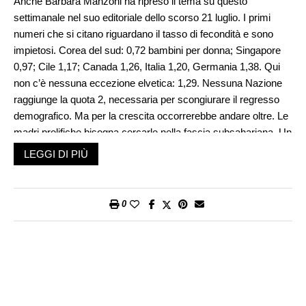
Anche Barbara Manzoni ha ripreso il tema su questo
settimanale nel suo editoriale dello scorso 21 luglio. I primi
numeri che si citano riguardano il tasso di fecondità e sono
impietosi. Corea del sud: 0,72 bambini per donna; Singapore
0,97; Cile 1,17; Canada 1,26, Italia 1,20, Germania 1,38. Qui
non c’è nessuna eccezione elvetica: 1,29. Nessuna Nazione
raggiunge la quota 2, necessaria per scongiurare il regresso
demografico. Ma per la crescita occorrerebbe andare oltre. Le
madri prolifiche bisogna cercarle nella fascia subsahariana. Un
altro dato che preoccupa è la tendenza a procreare un solo
LEGGI DI PIÙ
figlio. In Svizzera ancora prevalgono le famiglie con due figli
(42%), ma le coppie che decidono di fermarsi al primo pargolo
sono già arrivate al 23% e la tendenza è all’aumento e si
0
aggancia al parto sempre più tardivo (che ora si attesta a 31,3
anni).
Lo status del figlio unico (che la Cina anni fa aveva imposto
per decreto) non è privo di conseguenze. La prima è sotto gli
occhi di tutti ed è la progressiva decrescita della popolazione,