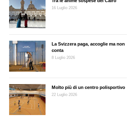
Tra le anime sospese del Cairo
la causa non gode di molte simpatie: né in Europa, dove il
16 Luglio 2026
Green Deal è stato indebolito, né negli Usa, dove il presidente
è convinto che il cambiamento climatico sia una «tassa molto
costosa» e un «problema inventato».
Sperando in un rinsavimento generale, anche da noi diventa
La Svizzera paga, accoglie ma non
urgente l’adozione di piani urbani di raffrescamento con
conta
progetti come la riforestazione e la sostituzione degli alberi
8 Luglio 2026
abbattuti in passato.
En attendand
, se vi aggirate in città
cercatevi una panchina all’ombra o portatevi un ventaglio.
Molto più di un centro polisportivo
22 Luglio 2026