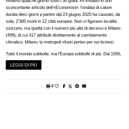
viviamo qualche giorno sotto i 30 gradi, mi imbatto in uno
sconcertante articolo dell’«Economist»: l’ondata di calore
durata dieci giorni a partire dal 23 giugno 2025 ha causato, da
sola, 2’300 morti in 12 città europee. Non vi figurano località
svizzere, ma quella con il numero più alto di decessi è Milano
(499), di cui 317 attribuiti direttamente al cambiamento
climatico. Milano: la metropoli «fuori porta» per noi ticinesi.
Tutto il mondo sobbolle, ma l’Europa sobbolle di più. Dal 1995,
le temperature medie europee sono aumentate di 0,53°C per
LEGGI DI PIÙ
decennio, più del doppio rispetto alla media globale. Persino la
riduzione dell’inquinamento atmosferico, di per sé positiva, ci
gioca contro: ha eliminato alcuni inquinanti che riflettevano la
0
luce solare, contribuendo così al riscaldamento.
Il problema? Le nostre città sembrano incapaci di adattarsi. A
parità di temperature estreme, il rischio di mortalità è molto più
alto in Europa che in Asia o nelle Americhe. A Torino, spiega
l’«Economist» citando uno studio pubblicato su «Nature
Communications», nei giorni più roventi il rischio di morte