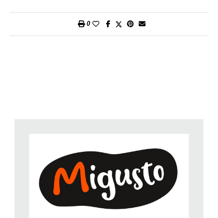
orizzontale.
2. Spennellate verdure e funghi con un po’ d’olio e sala
leggermente.
0
3. Rosolate un po’ per volta a fuoco medio sul grill o in una
bistecchiera per 4-7 minuti da ogni lato.
Quark alle erbe
1. Tritate finemente il prezzemolo, l’erba cipollina e il timo.
2. Versate il quark in una piccola ciotola e spremeteci l’aglio.
3. Aggiungete le erbe e l’olio d’oliva, poi mescolate. Condite
con sale e pepe.
4. Disponete le verdure alla griglia su un piatto da portata e
servite con il quark alle erbe.
Preparazione
: circa 40 minuti
Per porzione
: circa 12 g di proteine, 12 g di grassi, 19 g di
carboidrati, 250 kcal