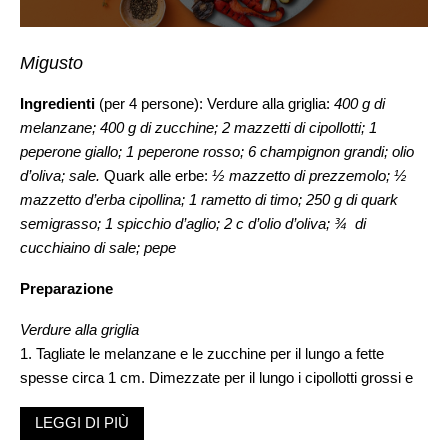
Migusto
Ingredienti
(per 4 persone): Verdure alla griglia:
400 g di
melanzane; 400 g di zucchine; 2 mazzetti di cipollotti; 1
peperone giallo; 1 peperone rosso; 6 champignon grandi; olio
d’oliva; sale.
Quark alle erbe:
½ mazzetto di prezzemolo; ½
mazzetto d’erba cipollina; 1 rametto di timo; 250 g di quark
semigrasso; 1 spicchio d’aglio; 2 c d’olio d’oliva; ¾ di
cucchiaino di sale; pepe
Preparazione
Verdure alla griglia
1. Tagliate le melanzane e le zucchine per il lungo a fette
spesse circa 1 cm. Dimezzate per il lungo i cipollotti grossi e
lasciate interi quelli sottili. Levate i semini ai peperoni e tagliateli
LEGGI DI PIÙ
a pezzi grossolanamente. Dimezzate i champignon in senso