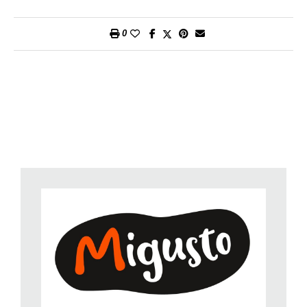
e lasciatele intiepidire. Sgusciatele e dividitele a metà.
5. Nel frattempo, lessate i fusilli al dente in acqua salata.
0
6. Scolateli e fateli sgocciolare bene.
7. Mescolate la pasta con la salsa, il prosciutto e la rucola.
Servite ogni porzione di pasta con un mezzo uovo e
cospargete con una macinata di pepe.
Preparazione:
circa 30 minuti.
Per persona:
circa 28 g di proteine, 28 g di grassi, 77 g di
carboidrati, 670 kcal.