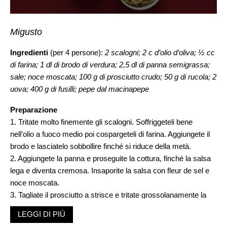
Migusto
Ingredienti
(per 4 persone):
2 scalogni; 2 c d’olio d’oliva; ½ cc
di farina; 1 dl di brodo di verdura; 2,5 dl di panna semigrassa;
sale; noce moscata; 100 g di prosciutto crudo; 50 g di rucola; 2
uova; 400 g di fusilli; pepe dal macinapepe
Preparazione
1. Tritate molto finemente gli scalogni. Soffriggeteli bene
nell’olio a fuoco medio poi cospargeteli di farina. Aggiungete il
brodo e lasciatelo sobbollire finché si riduce della metà.
2. Aggiungete la panna e proseguite la cottura, finché la salsa
lega e diventa cremosa. Insaporite la salsa con fleur de sel e
noce moscata.
3. Tagliate il prosciutto a strisce e tritate grossolanamente la
rucola.
LEGGI DI PIÙ
4. Cuocete per circa 8 minuti le uova, poi estraetele dall’acqua