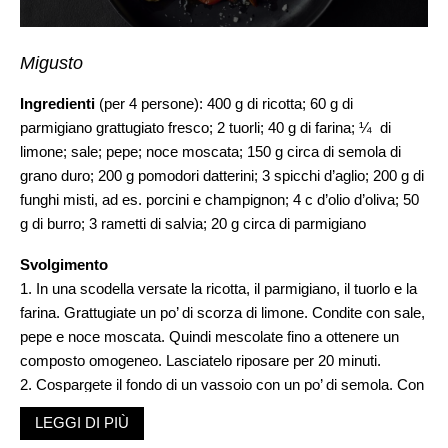
Migusto
Ingredienti
(per 4 persone): 400 g di ricotta; 60 g di
parmigiano grattugiato fresco; 2 tuorli; 40 g di farina; ¼ di
limone; sale; pepe; noce moscata; 150 g circa di semola di
grano duro; 200 g pomodori datterini; 3 spicchi d’aglio; 200 g di
funghi misti, ad es. porcini e champignon; 4 c d’olio d’oliva; 50
g di burro; 3 rametti di salvia; 20 g circa di parmigiano
Svolgimento
1. In una scodella versate la ricotta, il parmigiano, il tuorlo e la
farina. Grattugiate un po’ di scorza di limone. Condite con sale,
pepe e noce moscata. Quindi mescolate fino a ottenere un
composto omogeneo. Lasciatelo riposare per 20 minuti.
2. Cospargete il fondo di un vassoio con un po’ di semola. Con
la massa di ricotta formate delle quenelle di circa 25 g
LEGGI DI PIÙ
ciascuna, aiutandovi con due cucchiai, poi passatele nella