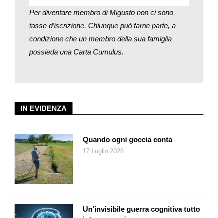
Gnudo deriva dal toscano e significa nudo, in quanto questa
Per diventare membro di Migusto non ci sono
varietà di ravioli è preparata solo con il ripieno, senza la sfoglia
tasse d’iscrizione. Chiunque può farne parte, a
di pasta che lo avvolge. A seconda della consistenza della
condizione che un membro della sua famiglia
ricotta, l’impasto può risultare più o meno molle. Se risulta
troppo molle aggiungete ancora un po’ semola.
possieda una Carta Cumulus.
Preparazione:
circa 30 minuti; riposo: 12 ore
Per persona:
25 g di proteine, 43 g di grassi, 42 g di
carboidrati, 660 kcal
IN EVIDENZA
Quando ogni goccia conta
17 Luglio 2026
Un’invisibile guerra cognitiva tutto