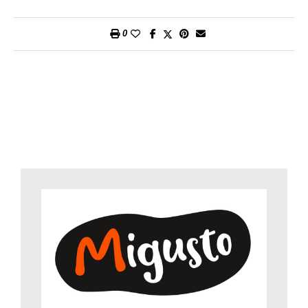
semola rimasta. Modellate delle palline, adagiatele sul vassoio
e cospargetele di semola. Fatele riposare in frigo per circa 10
0
ore senza coprirle.
3. Poco prima di servire, dimezzate i pomodori. Tagliate i
funghi a fette spesse, l’aglio a fettine sottili. Rosolate le fettine
d’aglio in un po’ d’olio. Aggiungete i funghi e fateli rosolare
brevemente. Unite i pomodori e continuate la cottura ancora
per qualche minuto. Condite con sale e pepe.
4. Fate fondere il burro in un tegame ampio. Rosolate le foglie
di salvia finché diventano croccanti.
5. Nel frattempo, liberate gli gnudi dall’eccesso di semola e
lessateli in acqua salata che freme appena per circa 3 minuti.
6. Aggiungete circa 2 cucchiai d’acqua di cottura al burro e
salvia. Estraete gli gnudi con una schiumarola e trasferiteli nel
tegame con cura. Condite bene facendoli saltare in padella.
Serviteli con i funghi e i pomodori. Completate con il
parmigiano a scaglie grosse.
Consigli utili