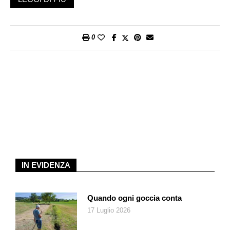
spolverate con poco pane grattugiato. Cuocete in forno a 200°
per 20 minuti e fino a doratura. Servite il tian tiepido.
0
IN EVIDENZA
Quando ogni goccia conta
17 Luglio 2026