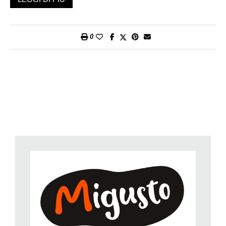
foderata con carta da forno. Condite con sale e pepe e irrorate
con ¼ dell’olio. Cuocete le patate al centro del forno per circa
30 minuti.
0
3. Nel frattempo, salate e pepate i filetti. Grattugiate un po’ di
scorza di limone sul pesce e spennellate con ¼ dell’olio.
Tagliate i cipollotti a rondelle, compresa la parte verde. Tagliate
una metà del limone a fette e spremete l’altra.
4. Distribuite la metà del succo, le fette di limone e i filetti di
pesce sulle patate.
5. Cuocete il pesce con le patate per circa 10 minuti.
Aggiungete i cipollotti e terminate la cottura per circa 3 minuti.
6. Nel frattempo, tritate grossolanamente le erbe. Aggiungete
l’olio, il succo di limone rimasto e i pinoli. Frullate brevemente
con il frullatore a immersione. Incorporate il parmigiano
grattugiato.