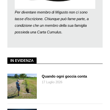
7. Condite il pesto con sale e pepe e servitelo con il pesce e le
patate.
Per diventare membro di Migusto non ci sono
Preparazione: circa 55 minuti; cottura: circa 40 minuti.
tasse d’iscrizione. Chiunque può farne parte, a
condizione che un membro della sua famiglia
Per persona
: circa 35 g di proteine, 49 g di grassi, 23 g di
possieda una Carta Cumulus.
carboidrati, 690 kcal
IN EVIDENZA
Quando ogni goccia conta
17 Luglio 2026