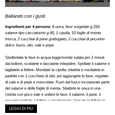
Ballando con i gusti
Ingredienti per 4 persone
:
8 uova, fave surgelate g 250,
salame tipo cacciatorino g 80, 1 cipolla, 10 foglie di menta
fresca, 2 cucchiai di pane grattugiato, 2 cucchiai di pecorino
dolce, burro, olio, sale e pepe
Sbollentate le fave in acqua leggermente salata per 2 minuti
dal bollore, scolatele e lasciatele intiepidire. Spellate il salame e
tagliatelo a fettine. Mondate la cipolla, tritatela e rosolatela in
padella con 1 cucchiaio di olio; poi aggiungete le fave, regolate
di sale e di pepe e mescolate. Fuori dal fuoco incorporate parte
del salame e delle foglie di menta. Sbattete le uova in una
ciotola con poco sale e unitevi le fave, il salame, il pane, il
pecorino tagliato a fettine e amalgamate. Versate la frittata in
una tortiera pennellata di olio e guarnitela con le listarelle di
LEGGI DI PIÙ
salame rimaste. Scaldate il forno a 170° e cuocete la frittata