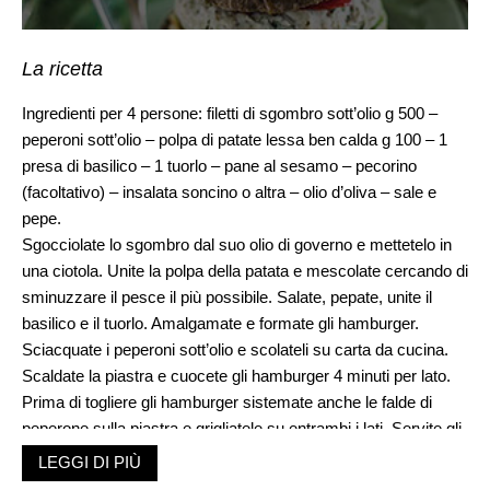
La ricetta
Ingredienti per 4 persone: filetti di sgombro sott’olio g 500 –
peperoni sott’olio – polpa di patate lessa ben calda g 100 – 1
presa di basilico – 1 tuorlo – pane al sesamo – pecorino
(facoltativo) – insalata soncino o altra – olio d’oliva – sale e
pepe.
Sgocciolate lo sgombro dal suo olio di governo e mettetelo in
una ciotola. Unite la polpa della patata e mescolate cercando di
sminuzzare il pesce il più possibile. Salate, pepate, unite il
basilico e il tuorlo. Amalgamate e formate gli hamburger.
Sciacquate i peperoni sott’olio e scolateli su carta da cucina.
Scaldate la piastra e cuocete gli hamburger 4 minuti per lato.
Prima di togliere gli hamburger sistemate anche le falde di
peperone sulla piastra e grigliatele su entrambi i lati. Servite gli
hamburger immediatamente tra due fette di pane al sesamo
LEGGI DI PIÙ
calde, arricchite con le falde di peperone, l’insalata e scaglie di