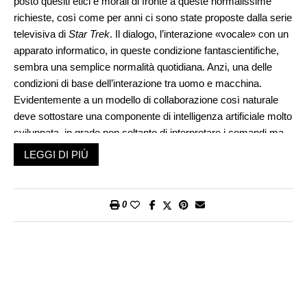
posto quesiti etici e morali di fronte a queste normalissime
richieste, così come per anni ci sono state proposte dalla serie
televisiva di
Star Trek
. Il dialogo, l’interazione «vocale» con un
apparato informatico, in queste condizione fantascientifiche,
sembra una semplice normalità quotidiana. Anzi, una delle
condizioni di base dell’interazione tra uomo e macchina.
Evidentemente a un modello di collaborazione così naturale
deve sottostare una componente di intelligenza artificiale molto
sviluppata, in grado non soltanto di interpretare i comandi ma
di eseguire una serie di operazioni matematico/ingegneristiche
LEGGI DI PIÙ
di grandissima complessità.
Quello che i realizzatori di
Star Trek
non si sono mai poste,
credo, sono le preoccupazioni etiche attorno a un apparato di
0
queste dimensioni e potenza. Il computer di bordo
dell’Enterprise, insomma, è per definizione «buono». Anzi,
sono rari i casi in cui può rivelarsi inaffidabile, impazzire, tanto
da far diventare l’evento un ulteriore spunto per alcune puntate
della serie. Perché noi oggi, quindi, siamo tanto spaventati
dall’intelligenza artificiale? Persino la fantascienza ci prospetta