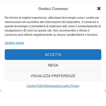
un’aspirazione atavica dell’uomo. Grazie al progredire della
tecnologia ci stiamo avvicinando alla meta. Forse è inevitabile
Gestisci Consenso
provarci: il punto è che non sembriamo capaci di gestire il
passaggio (varie esperienze mostrano che di fatto l’intelligenza
Per fornire le migliori esperienze, utilizziamo tecnologie come i cookie per
memorizzare e/o accedere alle informazioni del dispositivo. Il consenso a
artificiale non è necessariamente «buona» né intelligente, e ciò
queste tecnologie ci permetterà di elaborare dati come il comportamento di
per colpa dei programmatori, evidentemente), né sappiamo se
navigazione o ID unici su questo sito. Non acconsentire o ritirare il
potremo permetterci i costi energetici che tale scoperta
consenso può influire negativamente su alcune caratteristiche e funzioni.
comporta: Chat-GPT, tra l’altro, consuma un sacco di
Gestisci servizi
elettricità. Sull’Enterprise sono riusciti a risolvere il problema,
noi siamo ancora lontani.
ACCETTA
NEGA
VISUALIZZA PREFERENZE
Cookie Policy
Dichiarazione sulla Privacy