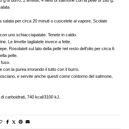
 g di burro; 2 limette; 4 filetti di salmone con la pelle di 180 g;
salata
qua salata per circa 20 minuti o cuocetele al vapore. Scolate
a con uno schiacciapatate. Tenete in caldo.
ine. Le limette tagliatele invece a fette.
. Rosolateli sul lato della pelle nel resto dell’olio per circa 6
ella pelle.
 fuso.
 con la purea irrorando il tutto con il burro.
afflosciano, e servite anche questi come contorno del salmone,
 di carboidrati, 740 kcal/3100 kJ.