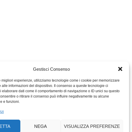
Gestisci Consenso
le migliori esperienze, utilizziamo tecnologie come i cookie per memorizzare
 alle informazioni del dispositivo. Il consenso a queste tecnologie ci
i elaborare dati come il comportamento di navigazione o ID unici su questo
consentire o ritirare il consenso può influire negativamente su alcune
MIGROS TICINO
he e funzioni.
MIGROS
izi
SCUOLA CLUB
PERCENTO CULTURALE
ETTA
NEGA
VISUALIZZA PREFERENZE
MIGROS TICINO