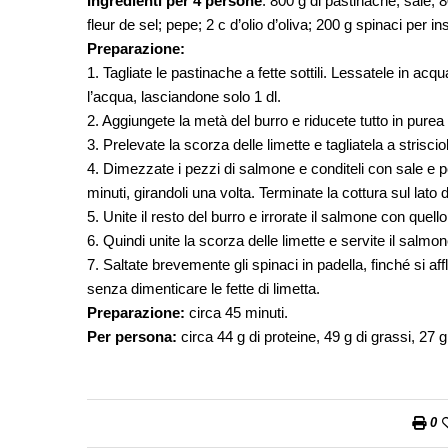
Ingredienti per 4 persone
: 800 g di pastinache; sale; 80
fleur de sel; pepe; 2 c d’olio d’oliva; 200 g spinaci per in
Preparazione:
1. Tagliate le pastinache a fette sottili. Lessatele in ac
l’acqua, lasciandone solo 1 dl.
2. Aggiungete la metà del burro e riducete tutto in pure
3. Prelevate la scorza delle limette e tagliatela a strisciol
4. Dimezzate i pezzi di salmone e conditeli con sale e pepe
minuti, girandoli una volta. Terminate la cottura sul lato d
5. Unite il resto del burro e irrorate il salmone con quello
6. Quindi unite la scorza delle limette e servite il salmone
7. Saltate brevemente gli spinaci in padella, finché si 
senza dimenticare le fette di limetta.
Preparazione:
circa 45 minuti.
Per persona:
circa 44 g di proteine, 49 g di grassi, 27 g
0