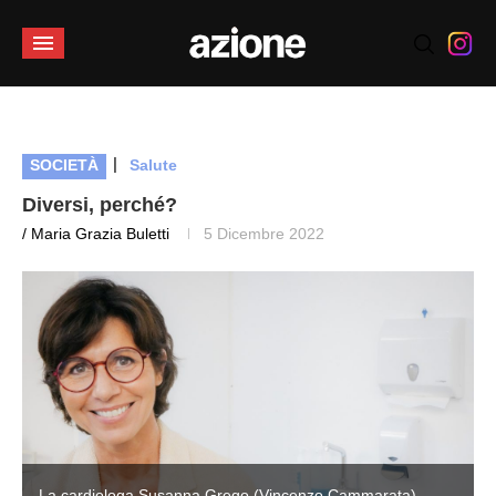
|
SOCIETÀ
Salute
Diversi, perché?
/ Maria Grazia Buletti
5 Dicembre 2022
La cardiologa Susanna Grego (Vincenzo Cammarata)