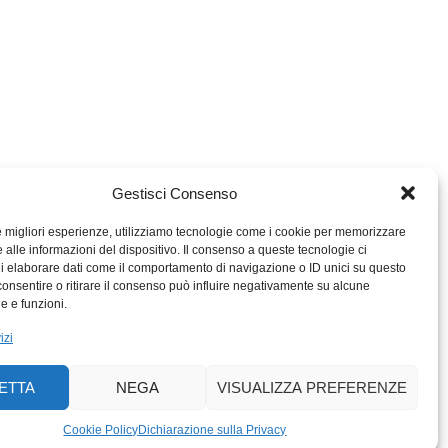
Gestisci Consenso
le migliori esperienze, utilizziamo tecnologie come i cookie per memorizzare
 alle informazioni del dispositivo. Il consenso a queste tecnologie ci
i elaborare dati come il comportamento di navigazione o ID unici su questo
consentire o ritirare il consenso può influire negativamente su alcune
MIGROS TICINO
he e funzioni.
MIGROS
izi
SCUOLA CLUB
PERCENTO CULTURALE
ETTA
NEGA
VISUALIZZA PREFERENZE
MIGROS TICINO
ACTIV FITNESS TICINO
Cookie Policy
Dichiarazione sulla Privacy