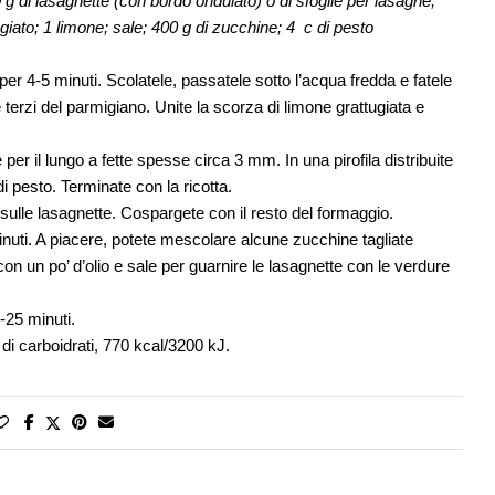
 g di lasagnette (con bordo ondulato) o di sfoglie per lasagne;
ugiato; 1 limone; sale; 400 g di zucchine; 4 c di pesto
er 4-5 minuti. Scolatele, passatele sotto l’acqua fredda e fatele
terzi del parmigiano. Unite la scorza di limone grattugiata e
 per il lungo a fette spesse circa 3 mm. In una pirofila distribuite
di pesto. Terminate con la ricotta.
ele sulle lasagnette. Cospargete con il resto del formaggio.
inuti. A piacere, potete mescolare alcune zucchine tagliate
con un po’ d’olio e sale per guarnire le lasagnette con le verdure
0-25 minuti.
g di carboidrati, 770 kcal/3200 kJ.