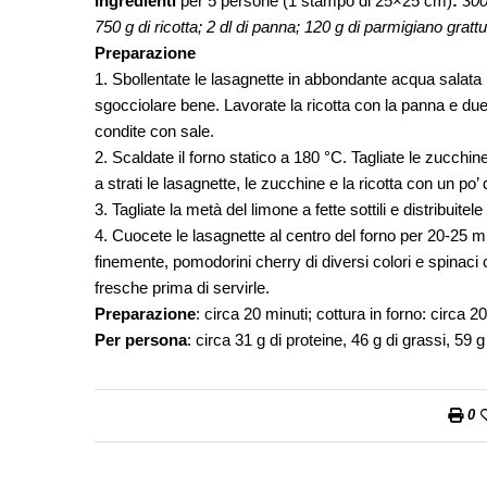
Ingredienti
per 5 persone (1 stampo di 25×25 cm)
:
300
750 g di ricotta; 2 dl di panna; 120 g di parmigiano gratt
Preparazione
1. Sbollentate le lasagnette in abbondante acqua salata p
sgocciolare bene. Lavorate la ricotta con la panna e due 
condite con sale.
2. Scaldate il forno statico a 180 °C. Tagliate le zucchine
a strati le lasagnette, le zucchine e la ricotta con un po’ 
3. Tagliate la metà del limone a fette sottili e distribuit
4. Cuocete le lasagnette al centro del forno per 20-25 m
finemente, pomodorini cherry di diversi colori e spinaci 
fresche prima di servirle.
Preparazione
: circa 20 minuti; cottura in forno: circa 2
Per persona
: circa 31 g di proteine, 46 g di grassi, 59 
0