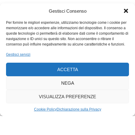
agiatezza che dal secondo dopoguerra in avanti ha permesso
di allargare la fascia che va sotto il nome di «ceto medio», la
Gestisci Consenso
«pancia» della società. Uno strato abitato dalla maggioranza
della popolazione che se la guerra dovesse proseguire rischia
Per fornire le migliori esperienze, utilizziamo tecnologie come i cookie per
memorizzare e/o accedere alle informazioni del dispositivo. Il consenso a
di sfarinarsi, di non più auto-sostentarsi senza l’ausilio di
queste tecnologie ci permetterà di elaborare dati come il comportamento di
sussidi e quindi di precipitare nei segmenti bassi della piramide
navigazione o ID unici su questo sito. Non acconsentire o ritirare il
sociale. La politica dovrà prima o poi decidersi a intervenire per
consenso può influire negativamente su alcune caratteristiche e funzioni.
limitare i danni e per affrontare seriamente il tema delle
Gestisci servizi
disuguaglianze crescenti.
ACCETTA
NEGA
VISUALIZZA PREFERENZE
Cookie Policy
Dichiarazione sulla Privacy