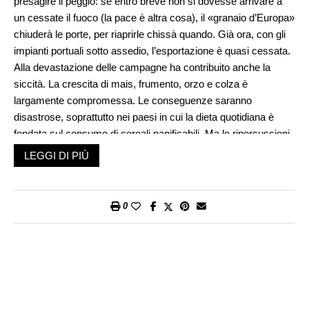
presagire il peggio: se entro breve non si dovesse arrivare a
un cessate il fuoco (la pace è altra cosa), il «granaio d’Europa»
chiuderà le porte, per riaprirle chissà quando. Già ora, con gli
impianti portuali sotto assedio, l’esportazione è quasi cessata.
Alla devastazione delle campagne ha contribuito anche la
siccità. La crescita di mais, frumento, orzo e colza è
largamente compromessa. Le conseguenze saranno
disastrose, soprattutto nei paesi in cui la dieta quotidiana è
fondata sul consumo di cereali panificabili. Ma le ripercussioni
non risparmieranno nemmeno le più ricche economie
LEGGI DI PIÙ
occidentali. La curva del rincaro sta salendo di giorno in giorno,
e riguarda ormai un paniere che comprende, oltre agli
alimentari, il carburante e l’olio da riscaldamento, innescando
0
un generale effetto-cascata sui bilanci delle famiglie. Discorso
analogo per le materie prime e per i fertilizzanti.
I prossimi mesi saranno decisivi per capire quale strada
imboccherà la vicenda, se quella di un graduale
rasserenamento tra le parti, pur nel quadro di un conflitto a
bassa intensità, oppure quella di una recrudescenza