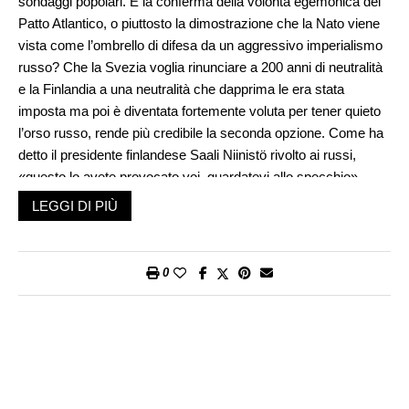
sondaggi popolari. È la conferma della volontà egemonica del
Patto Atlantico, o piuttosto la dimostrazione che la Nato viene
vista come l’ombrello di difesa da un aggressivo imperialismo
russo? Che la Svezia voglia rinunciare a 200 anni di neutralità
e la Finlandia a una neutralità che dapprima le era stata
imposta ma poi è diventata fortemente voluta per tener quieto
l’orso russo, rende più credibile la seconda opzione. Come ha
detto il presidente finlandese Saali Niinistö rivolto ai russi,
«questo lo avete provocato voi, guardatevi allo specchio».
La reazione del Cremlino è stata contenuta: non cambia molto,
LEGGI DI PIÙ
tutto dipenderà se l’infrastruttura militare si avvicina ai nostri
confini. Di fatto però, il confine fra Russia e Nato si allunga di
1340 chilometri, il Mar Baltico diventa area Nato, eccezion
0
fatta per Kaliningrad e San Pietroburgo. La sindrome
d’accerchiamento di Putin verrà certamente confermata, e al
contempo si ribalta sull’Europa, con la subitanea decisione
dell’Ue, come anche della Svizzera, di aumentare le spese
militari per far fronte all’aggressività della Russia.
Vi ricordate quando il presidente francese Macron definì la