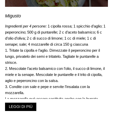
Migusto
Ingredienti
per 4 persone:
1 cipolla rossa; 1 spicchio d’aglio; 1
peperoncino; 500 g di puntarelle; 2 c d’aceto balsamico; 6 c
d’olio d’oliva; 2 c di succo di limone; 1 cc di miele; 1 c di
senape; sale; 4 mozzarelle di circa 150 g ciascuna
1. Tritate la cipolla e l’aglio. Dimezzate il peperoncino per il
lungo, privatelo dei semi e tritatelo. Tagliate le puntarelle a
strisce.
2. Mescolate l’aceto balsamico con l’olio, il succo di limone, il
miele e la senape. Mescolate le puntarelle e il trito di cipolla,
aglio e peperoncino con la salsa.
3. Condite con sale e pepe e servite l’insalata con la
mozzarella.
La mozzarella può essere sostituita anche con la burrata.
Preparazione
: circa 20 minuti.
LEGGI DI PIÙ
Per persona
: circa 33 g di proteine, 44 g di grassi, 8 g di