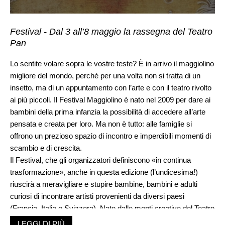
Festival - Dal 3 all’8 maggio la rassegna del Teatro
Pan
Lo sentite volare sopra le vostre teste? È in arrivo il maggiolino
migliore del mondo, perché per una volta non si tratta di un
insetto, ma di un appuntamento con l’arte e con il teatro rivolto
ai più piccoli. Il Festival Maggiolino è nato nel 2009 per dare ai
bambini della prima infanzia la possibilità di accedere all’arte
pensata e creata per loro. Ma non è tutto: alle famiglie si
offrono un prezioso spazio di incontro e imperdibili momenti di
scambio e di crescita.
Il Festival, che gli organizzatori definiscono «in continua
trasformazione», anche in questa edizione (l’undicesima!)
riuscirà a meravigliare e stupire bambine, bambini e adulti
curiosi di incontrare artisti provenienti da diversi paesi
(Francia, Italia e Svizzera). Nato dalle menti creative del Teatro
Pan di Lugano, l’appuntamento con l’arte mette al centro
LEGGI DI PIÙ