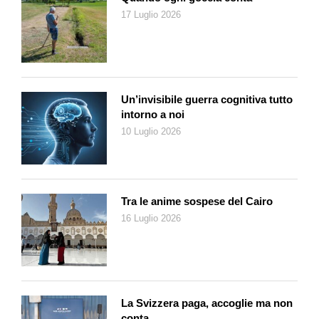
17 Luglio 2026
libri ad attività per soli genitori, da performances a laboratori di
filosofia, pedagogia, poesia e pittura. Un mondo creativo a
360° gradi dunque, in cui non resta che tuffarsi… sulle ali del
maggiolino migliore del mondo.
Informazioni e prenotazioni
Un’invisibile guerra cognitiva tutto
www.teatro-pan.ch
intorno a noi
10 Luglio 2026
Tra le anime sospese del Cairo
16 Luglio 2026
La Svizzera paga, accoglie ma non
conta