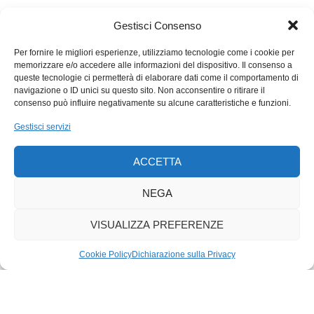
buon funzionamento del sistema economico».
Gestisci Consenso
Un esempio che ricorreva nelle conversazioni private del
Per fornire le migliori esperienze, utilizziamo tecnologie come i cookie per
governatore è quello delle autostrade, che per il pagamento
memorizzare e/o accedere alle informazioni del dispositivo. Il consenso a
automatico dei pedaggi si avvalgono dell’intermediazione delle
queste tecnologie ci permetterà di elaborare dati come il comportamento di
banche, quando invece potrebbero emettere direttamente le
navigazione o ID unici su questo sito. Non acconsentire o ritirare il
consenso può influire negativamente su alcune caratteristiche e funzioni.
proprie carte, risparmiando. Era un cambiamento di cultura,
oltre che di forme esteriori. Anche per questo il peggior servizio
Gestisci servizi
che si poteva rendere a Draghi era ricreare quel culto della
personalità di cui Fazio era stato oggetto e nel contempo
ACCETTA
vittima: il governatore latinista, tomista, umanista… Anche
oggi, che è al governo del Paese, a Draghi non servono gli
NEGA
elogi. Ne riceve fin troppi. Servono le critiche, purché oneste e
in buona fede. La sensazione è che comincino ad arrivarne,
VISUALIZZA PREFERENZE
ma spesso in mala fede.
Cookie Policy
Dichiarazione sulla Privacy