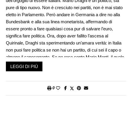
dell’orgoglio di essere italiani. Mario Draghi è un politico, sia
pure di tipo nuovo. Non è cresciuto nei partiti, non è mai stato
eletto in Parlamento. Però andare in Germania a dire no alla
Bundesbank e alla sua linea monetarista, affermando di
essere pronto a fare qualsiasi cosa pur di salvare l’euro,
significa fare politica. Ora, dopo aver fallito l’ascesa al
Quirinale, Draghi sta sperimentando un’amara verità: in Italia
non puoi fare politica se non hai un partito, di cui sei il capo o
almeno il capocorrente. Se ne rese conto Mario Monti, il quale
non era forse il salvatore della patria che si sperava, ma non
LEGGI DI PIÙ
era neppure uno sprovveduto. Infatti avvertì l’esigenza di avere
un suo partito e avrebbe fatto meglio a farsene uno nuovo
anziché unire lacerti di quelli di prima (Gianfranco Fini e Pier
0
Ferdinando Casini). Romano Prodi volle che l’alleanza tra ex
democristiani ed ex comunisti diventasse un partito. Matteo
Renzi ha preferito farsi un suo partito anziché restare in
minoranza nel Pd, secondo la logica per cui nel traffico caotico
della politica italiana è meglio guidare uno scooter che essere
seduto sul pullman condotto da un altro.