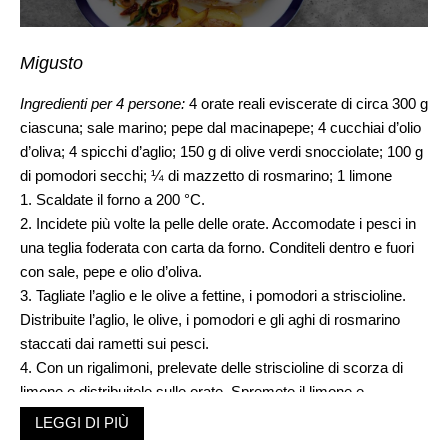
Migusto
Ingredienti per 4 persone:
4 orate reali eviscerate di circa 300 g
ciascuna; sale marino; pepe dal macinapepe; 4 cucchiai d’olio
d’oliva; 4 spicchi d’aglio; 150 g di olive verdi snocciolate; 100 g
di pomodori secchi; ¼ di mazzetto di rosmarino; 1 limone
1. Scaldate il forno a 200 °C.
2. Incidete più volte la pelle delle orate. Accomodate i pesci in
una teglia foderata con carta da forno. Conditeli dentro e fuori
con sale, pepe e olio d’oliva.
3. Tagliate l’aglio e le olive a fettine, i pomodori a striscioline.
Distribuite l’aglio, le olive, i pomodori e gli aghi di rosmarino
staccati dai rametti sui pesci.
4. Con un rigalimoni, prelevate delle striscioline di scorza di
limone e distribuitele sulle orate. Spremete il limone e
spruzzate un po’ del succo sui pesci.
LEGGI DI PIÙ
5. Cuocete al centro del forno per circa 20 minuti.