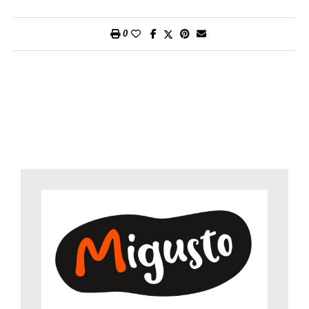
Accompagnate le orate con un contorno di patate o riso.
0
Preparazione
: circa 35 minuti.
Per persona
: circa 33 g di proteine, 27 g di grassi, 7 g di
carboidrati, 410 kcal/1700 kj.