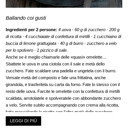
Ballando coi gusti
Ingredienti per 2 persone:
4 uova · 60 g di zucchero · 200 g
di ricotta · 4 cucchiaiate di confettura di mirtilli · 1 cucchiaino di
buccia di limone grattugiata · 40 g di burro · zucchero a velo
per lo spolvero · 1 pizzico di sale.
Anche se è meglio chiamarle delle «quasi» omelette…
Sbattete le uova in una ciotola con il sale e metà dello
zucchero. Fate scaldare una padella e ungetela con il burro.
Versate metà del composto e fate una frittatina, anche
girandola, e trasferitela su carta da forno. Fate lo stesso con il
resto delle uova. Farcite le omelette con la confettura di mirtilli
scaldata, arrotolatele e spolveratele con abbondante zucchero
a velo. Servite subito accompagnando con crema alla ricotta,
fatta mescolando la ricotta con l’altra metà dello zucchero.
LEGGI DI PIÙ