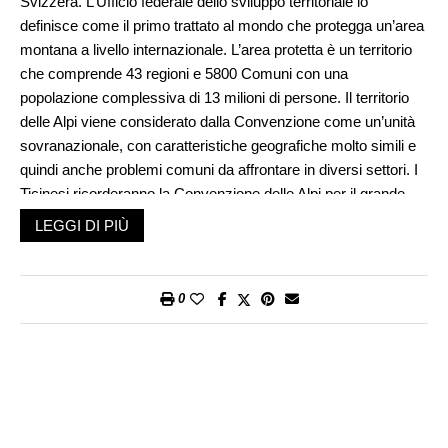
Svizzera. L’Ufficio federale dello sviluppo territoriale lo
definisce come il primo trattato al mondo che protegga un’area
montana a livello internazionale. L’area protetta è un territorio
che comprende 43 regioni e 5800 Comuni con una
popolazione complessiva di 13 milioni di persone. Il territorio
delle Alpi viene considerato dalla Convenzione come un’unità
sovranazionale, con caratteristiche geografiche molto simili e
quindi anche problemi comuni da affrontare in diversi settori. I
Ticinesi ricorderanno la Convenzione delle Alpi per il grande
impegno dei rappresentanti svizzeri della stessa nella
LEGGI DI PIÙ
consultazione popolare sulla cosiddetta «Iniziativa delle Alpi»,
approvata dall’elettorato svizzero nel febbraio del 1994, che si
proponeva di proteggere la regione alpina dal traffico di
0
transito.
Chi viaggiava in treno sulla dorsale del S. Gottardo, nei mesi
precedenti questa votazione, non poteva non notare il grande
cartello che la Convenzione delle Alpi aveva appeso sulla
parete rocciosa, tra Pollegio e Bodio, se ben ricordo, in