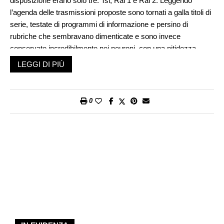
disposizione erano solo tre: Tsi, Rai 1 e Rai 2. Leggendo
l’agenda delle trasmissioni proposte sono tornati a galla titoli di
serie, testate di programmi di informazione e persino di
rubriche che sembravano dimenticate e sono invece
conservate incredibilmente nei neuroni, con una nitidezza
sorprendente. Dai ricordi, leggendo alcuni titoli, hanno fatto
LEGGI DI PIÙ
capolino certe trepidazioni pomeridiane: in famiglia a volte non
si vedeva l’ora di accendere l’apparecchio per seguire la
puntata settimanale di uno sceneggiato, la trasmissione di
0
approfondimento con il giornalista famoso, il quiz del giovedì
sera. Persino lo Scacciapensieri del sabato era un
avvenimento.
Il paragone con le attuali proposte televisive è del tutto
impossibile. E altrettanto imparagonabile è il tono di quella
televisione. Visto con gli occhi di oggi era paternalista, piccolo
borghese, ingessato, come si usa dire. Al confronto con la
televisione «globalista» che conosciamo oggi, in cui possiamo
seguire le sventure alimentari di un gruppo di obesi statunitensi
oppure le peripezie di una copia di personaggi nudi dispersi in