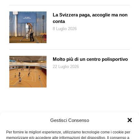
delle comiche di Stanlio e Ollio proposte dall’emittente di Stato
italiana, addirittura sul suo canale culturale. Filmetti, a
La Svizzera paga, accoglie ma non
pensarci, girati la bellezza di cent’anni fa.
conta
Per non parlare degli innumerevoli ritorni, in momenti strategici
8 Luglio 2026
della giornata, di vecchie commedie di Totò, Alberto Sordi, Nino
Manfredi & Co. Caso ancora più emblematico, quello di
un’emittente che da oltre un anno sta programmando a
rotazione infinita, all’ora dei pasti, la serie della Casa nella
Molto più di un centro polisportivo
prateria. Tutte le puntate una dietro l’altra e quando il ciclo
22 Luglio 2026
finisce, si riprende da capo. È uno spazio tranquillizzante, pura
evasione in un mondo di fine Ottocento che racconta, con
ambizioni educative, di dilemmi morali, questioni etiche,
discussioni filosofiche sul senso della vita, il tutto in piccole,
prevedibili dosi: puro stile televisivo del passato. Nel Far west
della vita quotidiana quella casa nella prateria è per molti una
certezza che consola. Chissà, forse la vecchia tv ha un
Gestisci Consenso
futuro…
Per fornire le migliori esperienze, utilizziamo tecnologie come i cookie per
memorizzare e/o accedere alle informazioni del dispositivo. Il consenso a