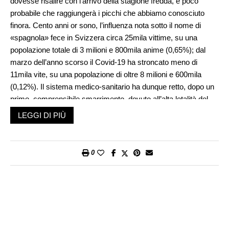
dovesse risalire con l’arrivo della stagione fredda, è poco
probabile che raggiungerà i picchi che abbiamo conosciuto
finora. Cento anni or sono, l’influenza nota sotto il nome di
«spagnola» fece in Svizzera circa 25mila vittime, su una
popolazione totale di 3 milioni e 800mila anime (0,65%); dal
marzo dell’anno scorso il Covid-19 ha stroncato meno di
11mila vite, su una popolazione di oltre 8 milioni e 600mila
(0,12%). Il sistema medico-sanitario ha dunque retto, dopo un
primo, comprensibile smarrimento, dovuto all’alta letalità del
virus, le cui origini non sono state ancora chiarite. Certo, è
LEGGI DI PIÙ
difficile confrontare le due epoche, sia sul piano del contesto
generale, sia sul piano del progresso medico. Nel 1918 la
«spagnola» si diffuse in un paese rimasto integro ma prostrato
0
dall’incertezza sull’esito della guerra e da opprimenti
ristrettezze economiche: situazione che acuì i contrasti sociali,
poi sfociati nello sciopero generale del novembre. Niente di
tutto questo si è registrato nel biennio 2020-2021: nessun
blocco delle importazioni e nessun sogno rivoluzionario alle
viste; solo un’inquietudine su un modello di sviluppo che