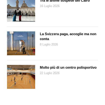
Tra le anime sospese del Cairo
Casa di bambola], la compagna, l’eroina di una tipica
16 Luglio 2026
letteratura da grande città che va dal dramma nordico al
romanzo parigino. Queste donne invece di figli hanno conflitti
psichici, il matrimonio per esse è un problema d’arti applicate,
l’essenziale è la “reciproca comprensione”».
La diagnosi di Spengler non rimase lettera morta. La
La Svizzera paga, accoglie ma non
prospettiva che la «razza ariana» fosse in procinto di
conta
scomparire, incalzata da «razze» più giovani, vigorose e
8 Luglio 2026
soprattutto più prolifiche, ispirò una serie di misure volte ad
incrementare la natalità. Penalizzato era chi non poteva
procreare (tassa sul celibato); veniva invece premiato chi era
in grado di mettere al mondo una prole numerosa. La minaccia
Molto più di un centro polisportivo
da contrastare, come recitava un significativo volumetto
22 Luglio 2026
pubblicato nel 1928 con prefazione dello stesso Spengler e di
Mussolini, era «regresso delle nascite: morte dei popoli». Solo
un organismo demograficamente vitale avrebbe potuto
affrontare con successo la lotta per la sopravvivenza.
Oggi ragionamenti simili su base razziale non hanno più