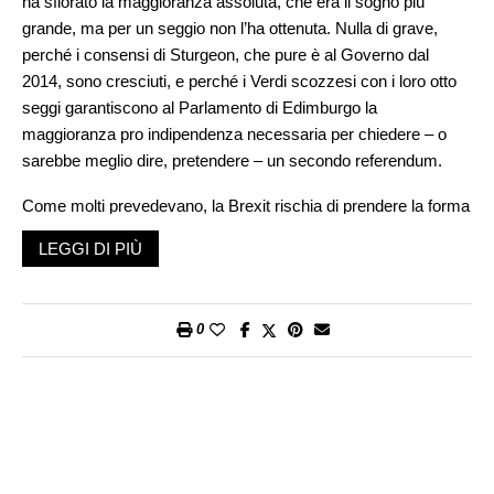
ha sfiorato la maggioranza assoluta, che era il sogno più
grande, ma per un seggio non l’ha ottenuta. Nulla di grave,
perché i consensi di Sturgeon, che pure è al Governo dal
2014, sono cresciuti, e perché i Verdi scozzesi con i loro otto
seggi garantiscono al Parlamento di Edimburgo la
maggioranza pro indipendenza necessaria per chiedere – o
sarebbe meglio dire, pretendere – un secondo referendum.
Come molti prevedevano, la Brexit rischia di prendere la forma
più paurosa per il Governo di Londra, che è quella della
LEGGI DI PIÙ
«disunione», cioè il contagio delle -exit. La Scozia vuole uscire
dal Regno Unito (la chiamano, con un termine bruttino,
Scexit)e riaffermare la propria identità autonoma ed europeista,
0
in contrasto con quello che ha negoziato e deciso il premier
Boris Johnson. Il quale aveva anche detto, quando s’era fatto
insistente la richiesta scozzese di restare dentro l’Unione
europea, che per lui la questione indipendentista s’era chiusa
con il referendum del 2014, in cui i secessionisti avevano
perso: quante volte vorrete mai ripetere un referendum? Se ne